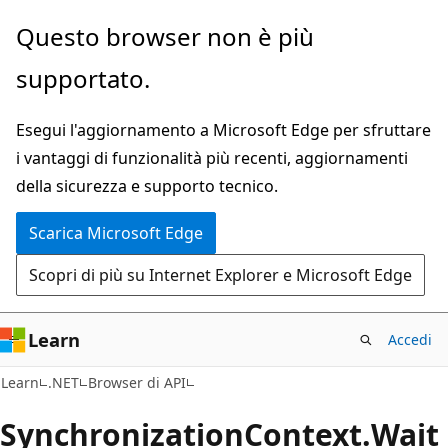
Ignora
Passare
Questo browser non è più
e
allo
supportato.
passa
spostamento
al
nella
Esegui l'aggiornamento a Microsoft Edge per sfruttare
contenuto
pagina
i vantaggi di funzionalità più recenti, aggiornamenti
principale
della sicurezza e supporto tecnico.
Scarica Microsoft Edge
Scopri di più su Internet Explorer e Microsoft Edge
Learn
Accedi
C#
Learn
.NET
Browser di API
Synchronization
Context.
Wait