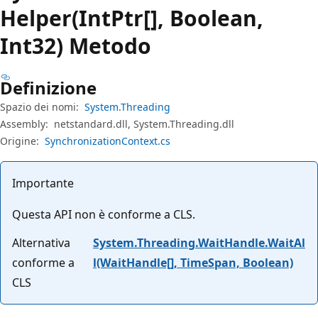
Helper(IntPtr[], Boolean,
Int32) Metodo
Definizione
Spazio dei nomi:
System.Threading
Assembly:
netstandard.dll, System.Threading.dll
Origine:
SynchronizationContext.cs
Importante
Questa API non è conforme a CLS.
Alternativa
System.Threading.WaitHandle.WaitAl
conforme a
l(WaitHandle[], TimeSpan, Boolean)
CLS