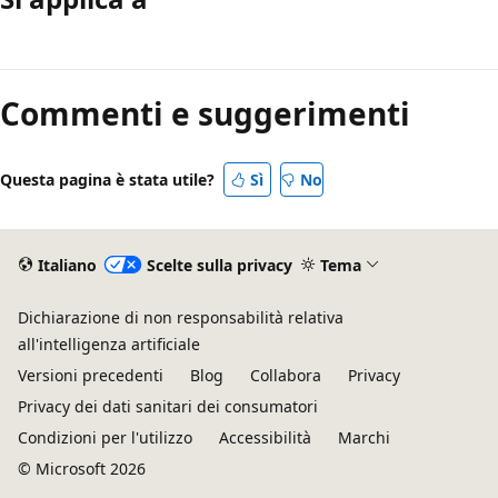
Modalità
di
Commenti e suggerimenti
lettura
disabilitata
Questa pagina è stata utile?
Sì
No
Italiano
Scelte sulla privacy
Tema
Dichiarazione di non responsabilità relativa
all'intelligenza artificiale
Versioni precedenti
Blog
Collabora
Privacy
Privacy dei dati sanitari dei consumatori
Condizioni per l'utilizzo
Accessibilità
Marchi
© Microsoft 2026