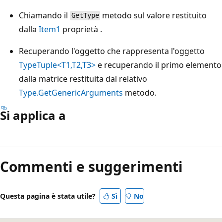
Chiamando il
metodo sul valore restituito
GetType
dalla
Item1
proprietà .
Recuperando l'oggetto che rappresenta l'oggetto
Type
Tuple<T1,T2,T3>
e recuperando il primo elemento
dalla matrice restituita dal relativo
Type.GetGenericArguments
metodo.
Si applica a
Modalità
di
Commenti e suggerimenti
lettura
disabilitata
Questa pagina è stata utile?
Sì
No