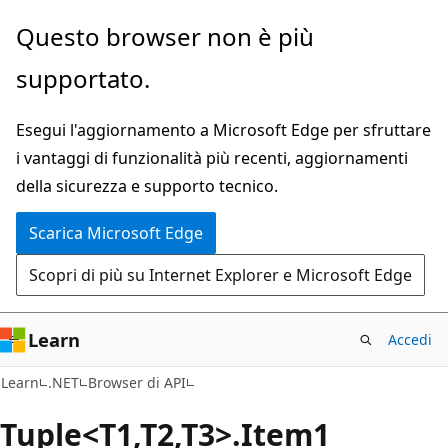
Ignora
Passare
Questo browser non è più
e
allo
supportato.
passa
spostamento
al
nella
Esegui l'aggiornamento a Microsoft Edge per sfruttare
contenuto
pagina
i vantaggi di funzionalità più recenti, aggiornamenti
principale
della sicurezza e supporto tecnico.
Scarica Microsoft Edge
Scopri di più su Internet Explorer e Microsoft Edge
Learn
Accedi
C#
Learn
.NET
Browser di API
Tuple<T1,T2,T3>.Item1