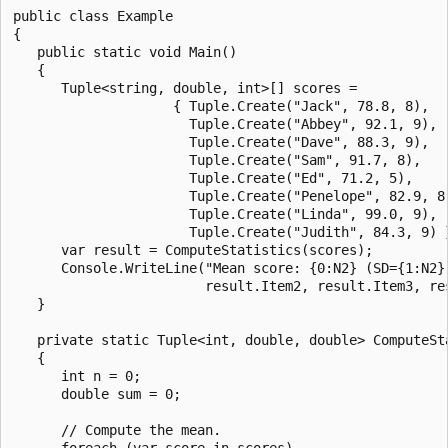
public class Example

{

   public static void Main()

   {

      Tuple<string, double, int>[] scores = 

                    { Tuple.Create("Jack", 78.8, 8),

                      Tuple.Create("Abbey", 92.1, 9), 

                      Tuple.Create("Dave", 88.3, 9),

                      Tuple.Create("Sam", 91.7, 8), 

                      Tuple.Create("Ed", 71.2, 5),

                      Tuple.Create("Penelope", 82.9, 8)
                      Tuple.Create("Linda", 99.0, 9),

                      Tuple.Create("Judith", 84.3, 9) }
      var result = ComputeStatistics(scores);

      Console.WriteLine("Mean score: {0:N2} (SD={1:N2})
                        result.Item2, result.Item3, res
   }

   private static Tuple<int, double, double> ComputeSt
   {

      int n = 0;

      double sum = 0;

      // Compute the mean.

      foreach (var score in scores)
