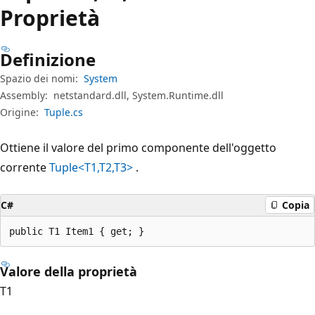
Proprietà
Definizione
Spazio dei nomi:
System
Assembly:
netstandard.dll, System.Runtime.dll
Origine:
Tuple.cs
Ottiene il valore del primo componente dell'oggetto
corrente
Tuple<T1,T2,T3>
.
C#
Copia
public T1 Item1 { get; }
Valore della proprietà
T1