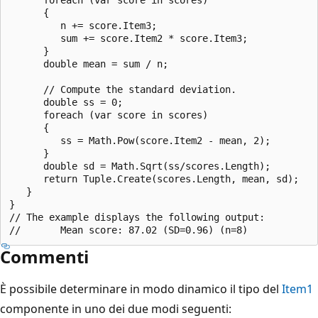
      {

         n += score.Item3;

         sum += score.Item2 * score.Item3;

      }

      double mean = sum / n;

      // Compute the standard deviation.

      double ss = 0;

      foreach (var score in scores)

      {

         ss = Math.Pow(score.Item2 - mean, 2);

      }

      double sd = Math.Sqrt(ss/scores.Length);

      return Tuple.Create(scores.Length, mean, sd);

   }

}

// The example displays the following output:

Commenti
È possibile determinare in modo dinamico il tipo del
Item1
componente in uno dei due modi seguenti: