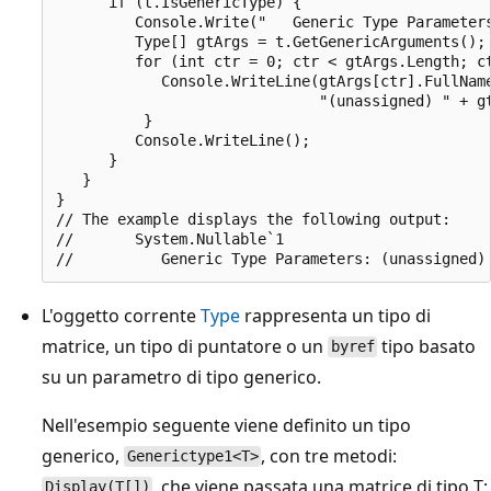
      if (t.IsGenericType) {

         Console.Write("   Generic Type Parameters
         Type[] gtArgs = t.GetGenericArguments();

         for (int ctr = 0; ctr < gtArgs.Length; ct
            Console.WriteLine(gtArgs[ctr].FullName
                              "(unassigned) " + gt
          }

         Console.WriteLine();

      }

   }

}

// The example displays the following output:

//       System.Nullable`1

L'oggetto corrente
Type
rappresenta un tipo di
matrice, un tipo di puntatore o un
tipo basato
byref
su un parametro di tipo generico.
Nell'esempio seguente viene definito un tipo
generico,
, con tre metodi:
Generictype1<T>
, che viene passata una matrice di tipo T;
Display(T[])