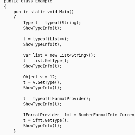
public class Example

{

    public static void Main()

    {

        Type t = typeof(String);

        ShowTypeInfo(t);

        t = typeof(List<>);

        ShowTypeInfo(t);

        var list = new List<String>();

        t = list.GetType();

        ShowTypeInfo(t);

        Object v = 12;

        t = v.GetType();

        ShowTypeInfo(t);

        t = typeof(IFormatProvider);

        ShowTypeInfo(t);

        IFormatProvider ifmt = NumberFormatInfo.Current
        t = ifmt.GetType();

        ShowTypeInfo(t);

    }
