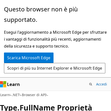
Ignora
Passare
Questo browser non è più
e
allo
supportato.
passa
spostamento
al
nella
Esegui l'aggiornamento a Microsoft Edge per sfruttare
contenuto
pagina
i vantaggi di funzionalità più recenti, aggiornamenti
principale
della sicurezza e supporto tecnico.
Scarica Microsoft Edge
Scopri di più su Internet Explorer e Microsoft Edge
Learn
Accedi
C#
Learn
.NET
Browser di API
Type.
Full
Name Proprietà