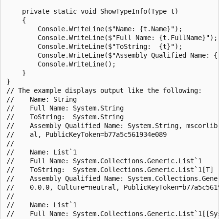
    private static void ShowTypeInfo(Type t)

    {

        Console.WriteLine($"Name: {t.Name}");

        Console.WriteLine($"Full Name: {t.FullName}");

        Console.WriteLine($"ToString:  {t}");

        Console.WriteLine($"Assembly Qualified Name: {t
        Console.WriteLine();

    }

}

// The example displays output like the following:

//    Name: String

//    Full Name: System.String

//    ToString:  System.String

//    Assembly Qualified Name: System.String, mscorlib,
//    al, PublicKeyToken=b77a5c561934e089

//

//    Name: List`1

//    Full Name: System.Collections.Generic.List`1

//    ToString:  System.Collections.Generic.List`1[T]

//    Assembly Qualified Name: System.Collections.Gener
//    0.0.0, Culture=neutral, PublicKeyToken=b77a5c5619
//

//    Name: List`1

//    Full Name: System.Collections.Generic.List`1[[Sys