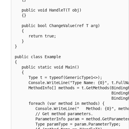
   public void HandleT(T obj)

   {}

   public bool ChangeValue(ref T arg) 

   {

      return true;

   }

}

public class Example

{

   public static void Main()

   {

      Type t = typeof(GenericType1<>);

      Console.WriteLine("Type Name: {0}", t.FullNa
      MethodInfo[] methods = t.GetMethods(BindingF
                                          BindingF
                                          BindingF
      foreach (var method in methods) { 

         Console.WriteLine("   Method: {0}", metho
         // Get method parameters.

         ParameterInfo param = method.GetParameter
         Type paramType = param.ParameterType;
