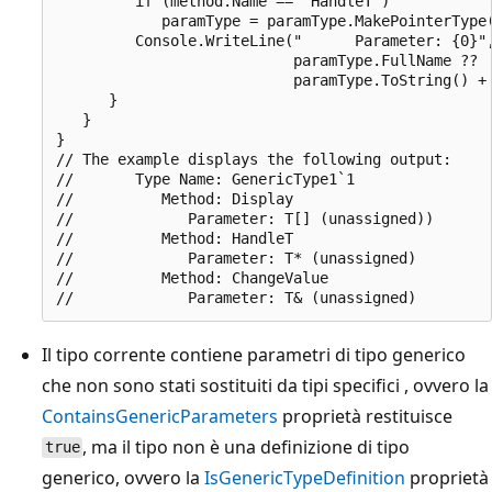
         if (method.Name == "HandleT")

            paramType = paramType.MakePointerType(
         Console.WriteLine("      Parameter: {0}",
                           paramType.FullName ?? 

                           paramType.ToString() + 
      }

   }

}

// The example displays the following output:

//       Type Name: GenericType1`1

//          Method: Display

//             Parameter: T[] (unassigned))

//          Method: HandleT

//             Parameter: T* (unassigned)

//          Method: ChangeValue

Il tipo corrente contiene parametri di tipo generico
che non sono stati sostituiti da tipi specifici , ovvero la
ContainsGenericParameters
proprietà restituisce
, ma il tipo non è una definizione di tipo
true
generico, ovvero la
IsGenericTypeDefinition
proprietà