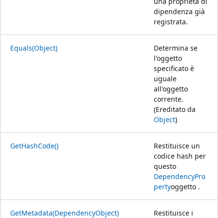
una proprietà di
dipendenza già
registrata.
Equals(Object)
Determina se
l'oggetto
specificato è
uguale
all'oggetto
corrente.
(Ereditato da
Object
)
GetHashCode()
Restituisce un
codice hash per
questo
DependencyPro
perty
oggetto .
GetMetadata(DependencyObject)
Restituisce i