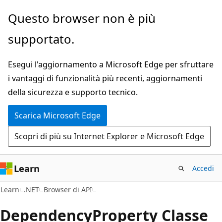
Ignora
Passare
Questo browser non è più
e
allo
supportato.
passa
spostamento
al
nella
Esegui l'aggiornamento a Microsoft Edge per sfruttare
contenuto
pagina
i vantaggi di funzionalità più recenti, aggiornamenti
principale
della sicurezza e supporto tecnico.
Scarica Microsoft Edge
Scopri di più su Internet Explorer e Microsoft Edge
Learn
Accedi
C#
Learn
.NET
Browser di API
Dependency
Property Classe