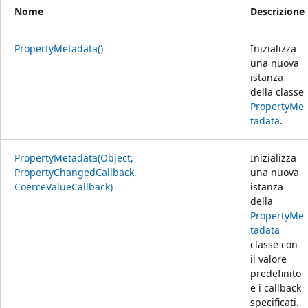
Nome
Descrizione
PropertyMetadata()
Inizializza
una nuova
istanza
della classe
PropertyMe
tadata
.
PropertyMetadata(Object,
Inizializza
PropertyChangedCallback,
una nuova
CoerceValueCallback)
istanza
della
PropertyMe
tadata
classe con
il valore
predefinito
e i callback
specificati.