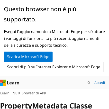
Ignora
Passare
Questo browser non è più
e
allo
supportato.
passa
spostamento
al
nella
Esegui l'aggiornamento a Microsoft Edge per sfruttare
contenuto
pagina
i vantaggi di funzionalità più recenti, aggiornamenti
principale
della sicurezza e supporto tecnico.
Scarica Microsoft Edge
Scopri di più su Internet Explorer e Microsoft Edge
Learn
Accedi
C#
Learn
.NET
Browser di API
Property
Metadata Classe