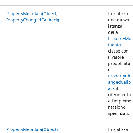
PropertyMetadata(Object,
Inizializza
PropertyChangedCallback)
una nuova
istanza
della
PropertyMe
tadata
classe con
il valore
predefinito
e
PropertyCh
angedCallb
ack
il
riferimento
all'impleme
ntazione
specificati.
PropertyMetadata(Object)
Inizializza