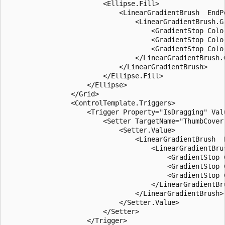
                        <Ellipse.Fill>

                            <LinearGradientBrush  EndPo
                                <LinearGradientBrush.Gr
                                    <GradientStop Color
                                    <GradientStop Color
                                    <GradientStop Color
                                </LinearGradientBrush.G
                            </LinearGradientBrush>

                        </Ellipse.Fill>

                    </Ellipse>

                </Grid>

                <ControlTemplate.Triggers>

                    <Trigger Property="IsDragging" Valu
                        <Setter TargetName="ThumbCover"
                            <Setter.Value>

                                <LinearGradientBrush  E
                                    <LinearGradientBrus
                                        <GradientStop C
                                        <GradientStop C
                                        <GradientStop C
                                    </LinearGradientBru
                                </LinearGradientBrush>

                            </Setter.Value>

                        </Setter>

                    </Trigger>
