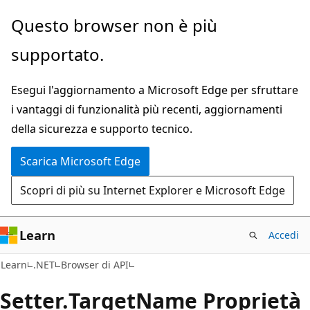
Ignora
Passare
Questo browser non è più
e
allo
supportato.
passa
spostamento
al
nella
Esegui l'aggiornamento a Microsoft Edge per sfruttare
contenuto
pagina
i vantaggi di funzionalità più recenti, aggiornamenti
principale
della sicurezza e supporto tecnico.
Scarica Microsoft Edge
Scopri di più su Internet Explorer e Microsoft Edge
Learn
Accedi
C#
Learn
.NET
Browser di API
Setter.
Target
Name Proprietà