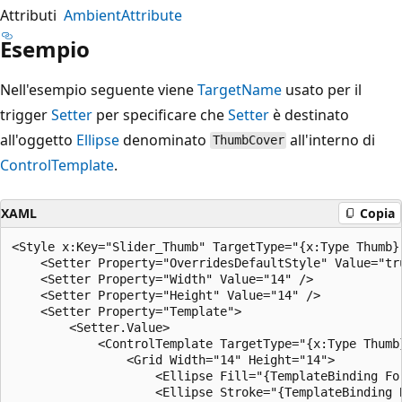
Attributi
AmbientAttribute
Esempio
Nell'esempio seguente viene
TargetName
usato per il
trigger
Setter
per specificare che
Setter
è destinato
all'oggetto
Ellipse
denominato
all'interno di
ThumbCover
ControlTemplate
.
XAML
Copia
<Style x:Key="Slider_Thumb" TargetType="{x:Type Thumb}"
    <Setter Property="OverridesDefaultStyle" Value="tru
    <Setter Property="Width" Value="14" />

    <Setter Property="Height" Value="14" />

    <Setter Property="Template">

        <Setter.Value>

            <ControlTemplate TargetType="{x:Type Thumb}
                <Grid Width="14" Height="14">

                    <Ellipse Fill="{TemplateBinding For
                    <Ellipse Stroke="{TemplateBinding 