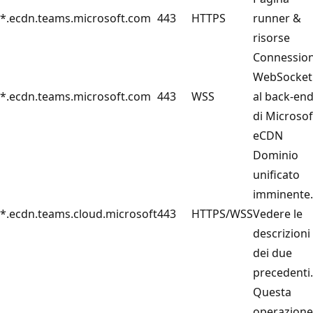
*.ecdn.teams.microsoft.com
443
HTTPS
runner &
risorse
Connessio
WebSocket
*.ecdn.teams.microsoft.com
443
WSS
al back-en
di Microsof
eCDN
Dominio
unificato
imminente.
*.ecdn.teams.cloud.microsoft
443
HTTPS/WSS
Vedere le
descrizioni
dei due
precedenti
Questa
operazione