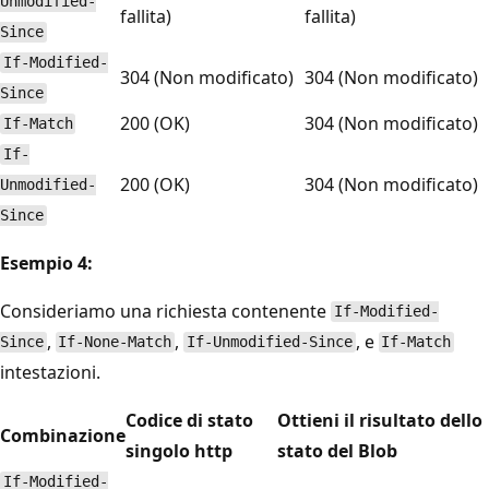
Unmodified-
fallita)
fallita)
Since
If-Modified-
304 (Non modificato)
304 (Non modificato)
Since
200 (OK)
304 (Non modificato)
If-Match
If-
200 (OK)
304 (Non modificato)
Unmodified-
Since
Esempio 4:
Consideriamo una richiesta contenente
If-Modified-
,
,
, e
Since
If-None-Match
If-Unmodified-Since
If-Match
intestazioni.
Codice di stato
Ottieni il risultato dello
Combinazione
singolo http
stato del Blob
If-Modified-