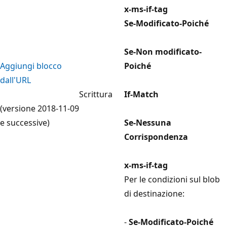
x-ms-if-tag
Se-Modificato-Poiché
Se-Non modificato-
Aggiungi blocco
Poiché
dall'URL
Scrittura
If-Match
(versione 2018-11-09
e successive)
Se-Nessuna
Corrispondenza
x-ms-if-tag
Per le condizioni sul blob
di destinazione:
-
Se-Modificato-Poiché