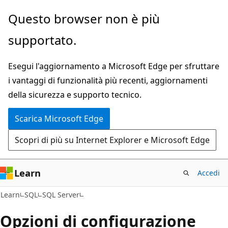
Ignora
Questo browser non è più
e
supportato.
passa
al
Esegui l'aggiornamento a Microsoft Edge per sfruttare
contenuto
i vantaggi di funzionalità più recenti, aggiornamenti
principale
della sicurezza e supporto tecnico.
Scarica Microsoft Edge
Scopri di più su Internet Explorer e Microsoft Edge
Learn
Accedi
Learn
SQL
SQL Server
Opzioni di configurazione