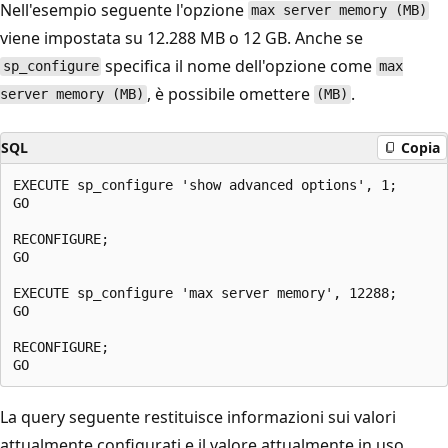
Nell'esempio seguente l'opzione
max server memory (MB)
viene impostata su 12.288 MB o 12 GB. Anche se
specifica il nome dell'opzione come
sp_configure
max
, è possibile omettere
.
server memory (MB)
(MB)
SQL
Copia
EXECUTE sp_configure 'show advanced options', 1;

GO

RECONFIGURE;

GO

EXECUTE sp_configure 'max server memory', 12288;

GO

RECONFIGURE;

La query seguente restituisce informazioni sui valori
attualmente configurati e il valore attualmente in uso.