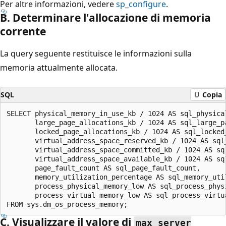
Per altre informazioni, vedere
sp_configure
.
B. Determinare l'allocazione di memoria
corrente
La query seguente restituisce le informazioni sulla
memoria attualmente allocata.
SQL
Copia
SELECT physical_memory_in_use_kb / 1024 AS sql_physical
       large_page_allocations_kb / 1024 AS sql_large_pa
       locked_page_allocations_kb / 1024 AS sql_locked_
       virtual_address_space_reserved_kb / 1024 AS sql_
       virtual_address_space_committed_kb / 1024 AS sql
       virtual_address_space_available_kb / 1024 AS sql
       page_fault_count AS sql_page_fault_count,

       memory_utilization_percentage AS sql_memory_util
       process_physical_memory_low AS sql_process_physi
       process_virtual_memory_low AS sql_process_virtua
C. Visualizzare il valore di
max server