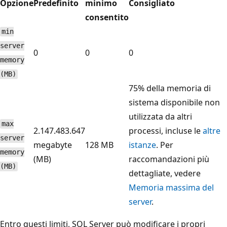
Opzione
Predefinito
minimo
Consigliato
consentito
min
server
0
0
0
memory
(MB)
75% della memoria di
sistema disponibile non
utilizzata da altri
max
2.147.483.647
processi, incluse le
altre
server
megabyte
128 MB
istanze
. Per
memory
(MB)
raccomandazioni più
(MB)
dettagliate, vedere
Memoria massima del
server
.
Entro questi limiti, SQL Server può modificare i propri