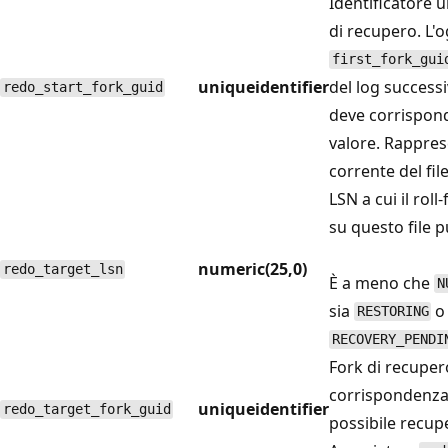
Identificatore u
di recupero. L'
first_fork_gui
uniqueidentifier
del log successi
redo_start_fork_guid
deve corrispon
valore. Rappres
corrente del file
LSN a cui il rol
su questo file 
numeric(25,0)
redo_target_lsn
È a meno che
N
sia
o 
RESTORING
RECOVERY_PENDI
Fork di recuper
corrispondenza 
uniqueidentifier
redo_target_fork_guid
possibile recuper