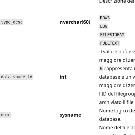
Descrizione del t
ROWS
nvarchar(60)
type_desc
LOG
FILESTREAM
FULLTEXT
Il valore può es
maggiore di zer
rappresenta il 
0
int
database e un v
data_space_id
maggiore di ze
l'ID del filegrou
archiviato il file 
Nome logico del 
sysname
name
database.
Nome del file d