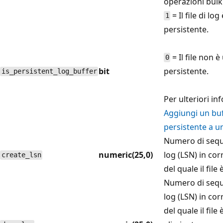
operazioni bulk
= Il file di lo
1
persistente.
= Il file non è
0
bit
persistente.
is_persistent_log_buffer
Per ulteriori in
Aggiungi un buf
persistente a u
Numero di seque
numeric(25,0)
log (LSN) in co
create_lsn
del quale il file
Numero di seque
log (LSN) in co
del quale il file 