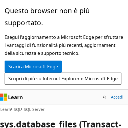
Ignora
Questo browser non è più
e
supportato.
passa
al
Esegui l'aggiornamento a Microsoft Edge per sfruttare
contenuto
i vantaggi di funzionalità più recenti, aggiornamenti
principale
della sicurezza e supporto tecnico.
Scarica Microsoft Edge
Scopri di più su Internet Explorer e Microsoft Edge
Learn
Accedi
Learn
SQL
SQL Server
sys.database_files (Transact-