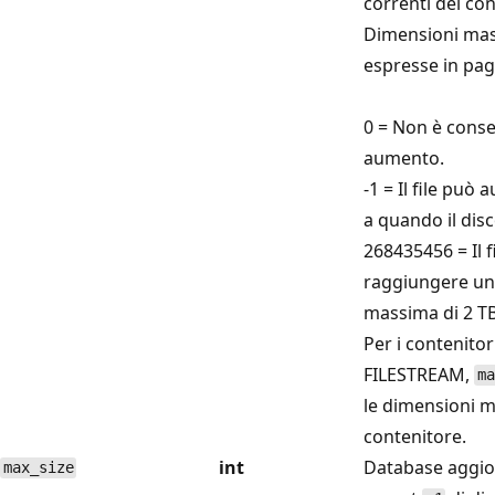
correnti del con
Dimensioni mass
espresse in pag
0 = Non è conse
aumento.
-1 = Il file può
a quando il dis
268435456 = Il f
raggiungere un
massima di 2 TB
Per i contenitor
FILESTREAM,
ma
le dimensioni 
contenitore.
int
Database aggio
max_size