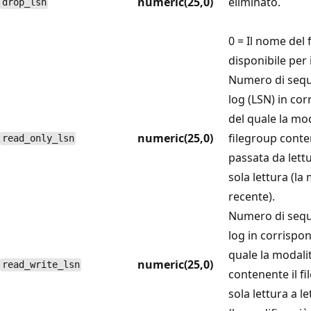
numeric(25,0)
eliminato.
drop_lsn
0 = Il nome del 
disponibile per il
Numero di seque
log (LSN) in co
del quale la mod
numeric(25,0)
filegroup conten
read_only_lsn
passata da lettu
sola lettura (la
recente).
Numero di seque
log in corrispo
quale la modali
numeric(25,0)
read_write_lsn
contenente il fi
sola lettura a l