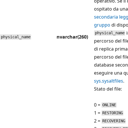
operativo. Se il
ospitato da una
secondaria legg
gruppo
di dispo
i
physical_name
nvarchar(260)
physical_name
percorso del fi
di replica primar
percorso del fil
database second
eseguire una q
sys.sysaltfiles
.
Stato del file:
0 =
ONLINE
1 =
RESTORING
2 =
RECOVERING