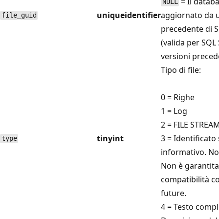
= Il datab
NULL
uniqueidentifier
aggiornato da 
file_guid
precedente di 
(valida per SQL
versioni precede
Tipo di file:
0 = Righe
1 = Log
2 = FILE STREA
tinyint
3 = Identificato
type
informativo. N
Non è garantita
compatibilità co
future.
4 = Testo comp