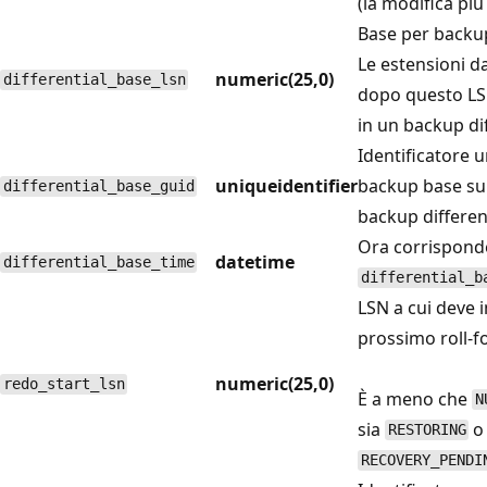
(la modifica più
Base per backup 
Le estensioni d
numeric(25,0)
differential_base_lsn
dopo questo LS
in un backup dif
Identificatore u
uniqueidentifier
backup base su 
differential_base_guid
backup differen
Ora corrispond
datetime
differential_base_time
differential_b
LSN a cui deve in
prossimo roll-f
numeric(25,0)
redo_start_lsn
È a meno che
N
sia
o 
RESTORING
RECOVERY_PENDI