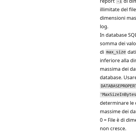
report
di di
-1
illimitate del fil
dimensioni mass
log.
In database SQL
somma dei valori 
di
dat
max_size
inferiore alla 
massima dei dati
database. Usar
DATABASEPROPER
'MaxSizeInByte
determinare le
massime dei dat
0 = File è di di
non cresce.