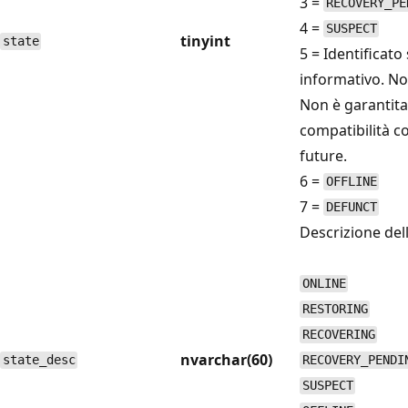
3 =
RECOVERY_PE
4 =
SUSPECT
tinyint
state
5 = Identificato
informativo. N
Non è garantita
compatibilità co
future.
6 =
OFFLINE
7 =
DEFUNCT
Descrizione dello
ONLINE
RESTORING
RECOVERING
nvarchar(60)
state_desc
RECOVERY_PENDI
SUSPECT