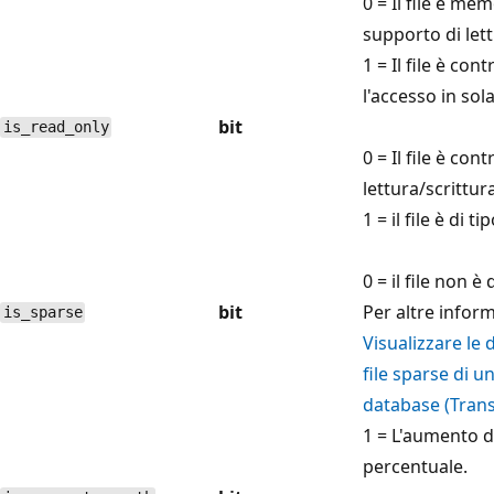
0 = Il file è me
supporto di lett
1 = Il file è co
l'accesso in sola
bit
is_read_only
0 = Il file è con
lettura/scrittura
1 = il file è di t
0 = il file non è
bit
Per altre infor
is_sparse
Visualizzare le 
file sparse di 
database (Tran
1 = L'aumento de
percentuale.