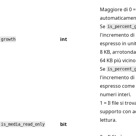
Maggiore di 0 = 
automaticamen
Se
is_percent_
l'incremento di 
int
growth
espresso in uni
8 KB, arrotondat
64 KB più vicino
Se
is_percent_
l'incremento di 
espresso come 
numeri interi.
1 = Il file si tro
supporto con ac
lettura.
bit
is_media_read_only