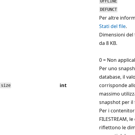
OFFLINE
DEFUNCT
Per altre infor
Stati del file
.
Dimensioni del f
da 8 KB.
0 = Non applica
Per uno snapsh
database, il val
int
corrisponde all
size
massimo utilizz
snapshot per il f
Per i contenitor
FILESTREAM, le
riflettono le di