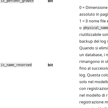
bit
is_percent_growth
0 = Dimensione
assoluto in pag
1 = Il nome file 
o
physical_nam
riutilizzabile so
backup del log 
Quando si elimin
un database, i n
rimangono in st
bit
is_name_reserved
fino al success
log. Questa col
solo nel modell
con registrazio
nel modello di 
registrazione m