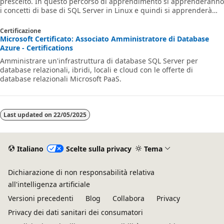
prescelto. In questo percorso di apprendimento si apprenderanno
i concetti di base di SQL Server in Linux e quindi si apprenderà
come eseguire SQL Server nei contenitori Linux e come distribuire
SQL Server in Linux. Si apprenderà poi come ottimizzare
Certificazione
automaticamente la distribuzione di SQL Server in Linux.
Microsoft Certificato: Associato Amministratore di Database
Azure - Certifications
Amministrare un'infrastruttura di database SQL Server per
database relazionali, ibridi, locali e cloud con le offerte di
database relazionali Microsoft PaaS.
Last updated on
22/05/2025
Italiano
Scelte sulla privacy
Tema
Dichiarazione di non responsabilità relativa
all'intelligenza artificiale
Versioni precedenti
Blog
Collabora
Privacy
Privacy dei dati sanitari dei consumatori