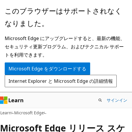
メ
このブラウザーはサポートされなく
イ
なりました。
ン
コ
Microsoft Edge にアップグレードすると、最新の機能、
ン
セキュリティ更新プログラム、およびテクニカル サポー
テ
トを利用できます。
ン
ツ
Microsoft Edge をダウンロードする
に
Internet Explorer と Microsoft Edge の詳細情報
ス
キ
ッ
Learn
サインイン
プ
Learn
Microsoft Edge
Microsoft Edge リリース スケ