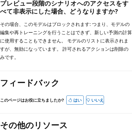
プレビュー段階のシナリオへのアクセスをす
べて非表示にした場合、どうなりますか?
その場合、このモデルはブロックされます: つまり、モデルの
編集や再トレーニングを行うことはできず、新しい予測の計算
に使用することもできません。 モデルのリストに表示されま
すが、無効になっています。 許可されるアクションは削除の
みです。
読
み
フィードバック
取
り
モ
このページはお役に立ちましたか?
はい
いいえ
ー
ド
その他のリソース
が
無