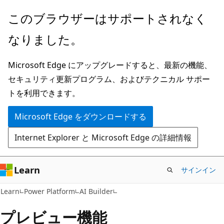
メ
このブラウザーはサポートされなく
イ
なりました。
ン
コ
Microsoft Edge にアップグレードすると、最新の機能、
ン
セキュリティ更新プログラム、およびテクニカル サポー
テ
トを利用できます。
ン
ツ
Microsoft Edge をダウンロードする
に
Internet Explorer と Microsoft Edge の詳細情報
ス
キ
ッ
Learn
サインイン
プ
Learn
Power Platform
AI Builder
プレビュー機能