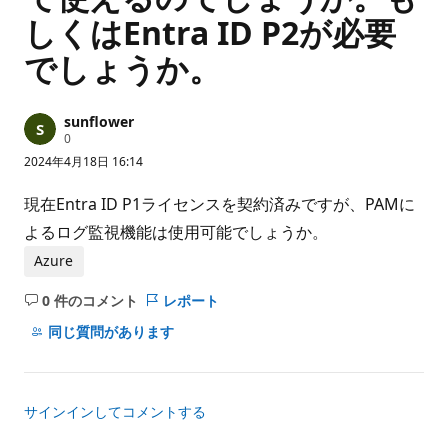
しくはEntra ID P2が必要
でしょうか。
sunflower
評
0
価
2024年4月18日 16:14
の
ポ
イ
現在Entra ID P1ライセンスを契約済みですが、PAMに
ン
ト
よるログ監視機能は使用可能でしょうか。
Azure
0 件のコメント
レポート
コ
メ
同じ質問があります
ン
ト
は
サインインしてコメントする
あ
り