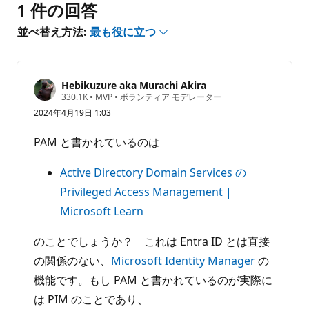
1 件の回答
ま
せ
並べ替え方法:
最も役に立つ
ん
Hebikuzure aka Murachi Akira
評
330.1K
•
MVP
•
ボランティア モデレーター
価
2024年4月19日 1:03
の
ポ
イ
PAM と書かれているのは
ン
ト
Active Directory Domain Services の
Privileged Access Management |
Microsoft Learn
のことでしょうか？ これは Entra ID とは直接
の関係のない、
Microsoft Identity Manager
の
機能です。もし PAM と書かれているのが実際に
は PIM のことであり、