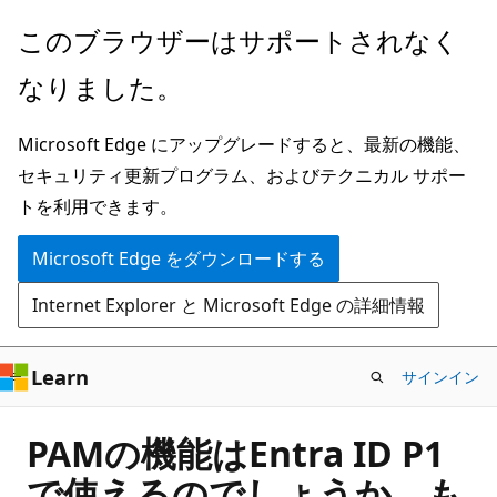
メ
このブラウザーはサポートされなく
イ
なりました。
ン
コ
Microsoft Edge にアップグレードすると、最新の機能、
ン
セキュリティ更新プログラム、およびテクニカル サポー
テ
トを利用できます。
ン
ツ
Microsoft Edge をダウンロードする
に
Internet Explorer と Microsoft Edge の詳細情報
ス
キ
ッ
Learn
サインイン
プ
PAMの機能はEntra ID P1
で使えるのでしょうか。も