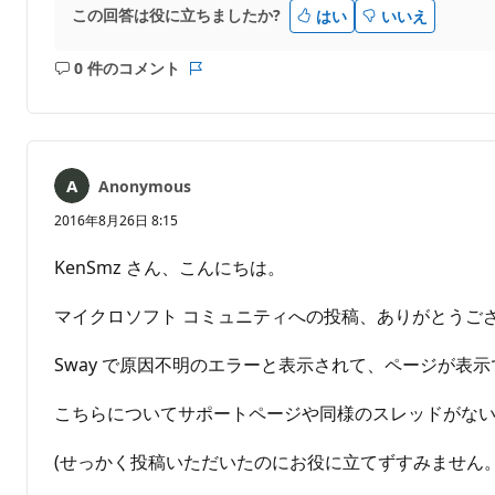
この回答は役に立ちましたか?
はい
いいえ
0 件のコメント
コ
レ
メ
ポ
ン
ー
ト
ト
は
Anonymous
あ
り
2016年8月26日 8:15
ま
せ
​KenSmz さん、こんにちは。
ん
マイクロソフト コミュニティへの投稿、ありがとうご
Sway で原因不明のエラーと表示されて、ページが
こちらについてサポートページや同様のスレッドがな
(せっかく投稿いただいたのにお役に立てずすみません