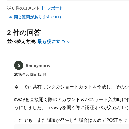
0 件のコメント
レポート
コ
メ
同じ質問があります
(10+)
ン
ト
2 件の回答
は
あ
並べ替え方法:
最も役に立つ
り
ま
せ
ん
Anonymous
2016年9月3日 12:19
今までは共有リンクのショートカットを作成し、その
swayを直接開く際のアカウント＆パスワード入力時に
うにしました。（swayを開く際に認証オペが入らない
これでも、また問題が発生した場合は改めてPOSTさせ