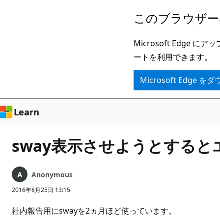
メ
このブラウザー
イ
ン
Microsoft Ed
コ
ートを利用できます。
ン
Microsoft Edge
テ
ン
ツ
Learn
に
ス
sway表示させようとする
キ
ッ
Anonymous
プ
2016年8月25日 13:15
社内報告用にswayを2ヵ月ほど使っています。