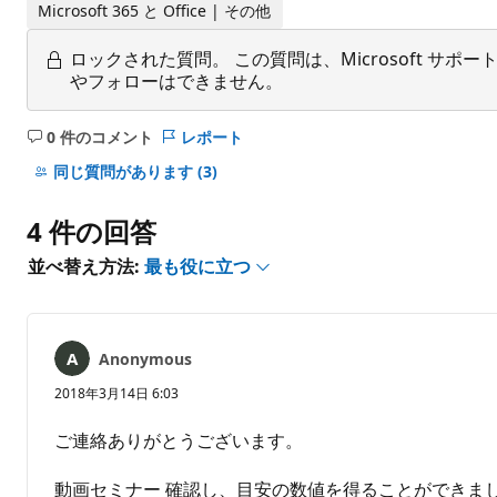
Microsoft 365 と Office | その他
ロックされた質問。
この質問は、Microsoft 
やフォローはできません。
0 件のコメント
レポート
コ
メ
同じ質問があります
(3)
ン
ト
4 件の回答
は
あ
並べ替え方法:
最も役に立つ
り
ま
せ
ん
Anonymous
2018年3月14日 6:03
ご連絡ありがとうございます。
動画セミナー 確認し、目安の数値を得ることができま