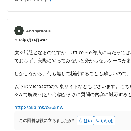
コ
レ
メ
ポ
ン
ー
ト
ト
は
Anonymous
あ
り
2018年3月14日 4:02
ま
せ
度々話題となるのですが、Office 365導入に当たっ
ん
ておらず、実際にやってみないと分からないケースが
しかしながら、何も無しで検討することも難しいので、Exch
以下のMicrosoftの特集サイトなどもございます。こちら
& A で解決～]という物がまさに質問の内容に対応す
http://aka.ms/o365nw
この回答は役に立ちましたか?
はい
いいえ