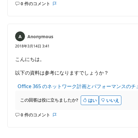
0 件のコメント
コ
レ
メ
ポ
ン
ー
ト
ト
は
Anonymous
あ
り
2018年3月14日 3:41
ま
せ
こんにちは。
ん
以下の資料は参考になりますでしょうか？
Office 365 のネットワーク計画とパフォーマンスの
この回答は役に立ちましたか?
はい
いいえ
0 件のコメント
コ
レ
メ
ポ
ン
ー
ト
ト