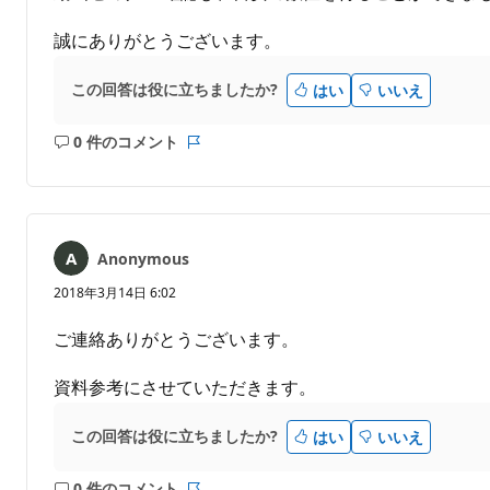
誠にありがとうございます。
この回答は役に立ちましたか?
はい
いいえ
0 件のコメント
コ
レ
メ
ポ
ン
ー
ト
ト
は
Anonymous
あ
り
2018年3月14日 6:02
ま
せ
ご連絡ありがとうございます。
ん
資料参考にさせていただきます。
この回答は役に立ちましたか?
はい
いいえ
0 件のコメント