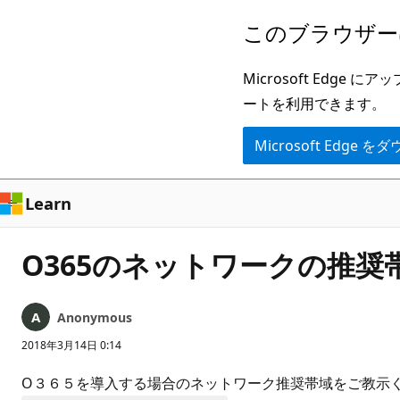
メ
このブラウザー
イ
ン
Microsoft Ed
コ
ートを利用できます。
ン
Microsoft Edge
テ
ン
ツ
Learn
に
ス
O365のネットワークの推奨
キ
ッ
Anonymous
プ
2018年3月14日 0:14
O３６５を導入する場合のネットワーク推奨帯域をご教示く