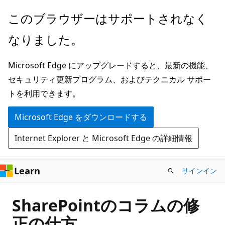
メ
このブラウザーはサポートされなく
イ
なりました。
ン
コ
Microsoft Edge にアップグレードすると、最新の機能、
ン
セキュリティ更新プログラム、およびテクニカル サポー
テ
トを利用できます。
ン
ツ
Microsoft Edge をダウンロードする
に
Internet Explorer と Microsoft Edge の詳細情報
ス
キ
ッ
Learn
サインイン
プ
SharePointのコラムの修
正の仕方