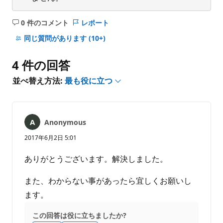
0 件のコメント
レポート
コ
メ
同じ質問があります
(10+)
ン
ト
4 件の回答
は
あ
並べ替え方法:
最も役に立つ
り
ま
せ
ん
Anonymous
2017年6月2日 5:01
ありがとうございます。解決しました。
また、わからない事があったら宜しくお願いし
ます。
この回答は役に立ちましたか?