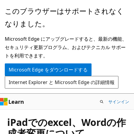
メ
このブラウザーはサポートされなく
イ
なりました。
ン
コ
Microsoft Edge にアップグレードすると、最新の機能、
ン
セキュリティ更新プログラム、およびテクニカル サポー
テ
トを利用できます。
ン
ツ
Microsoft Edge をダウンロードする
に
Internet Explorer と Microsoft Edge の詳細情報
ス
キ
ッ
Learn
サインイン
プ
iPadでのexcel、Wordの作
成者変更について