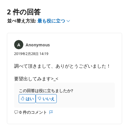
ン
ト
2 件の回答
は
あ
並べ替え方法:
最も役に立つ
り
ま
せ
ん
Anonymous
2019年2月28日 14:19
調べて頂きまして、ありがとうございました！
要望出してみます>_<
この回答は役に立ちましたか?
はい
いいえ
0 件のコメント
コ
レ
メ
ポ
ン
ー