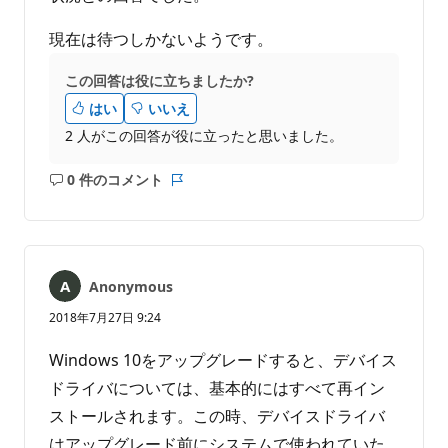
現在は待つしかないようです。
この回答は役に立ちましたか?
はい
いいえ
2 人がこの回答が役に立ったと思いました。
0 件のコメント
コ
レ
メ
ポ
ン
ー
ト
ト
は
Anonymous
あ
り
2018年7月27日 9:24
ま
せ
Windows 10をアップグレードすると、デバイス
ん
ドライバについては、基本的にはすべて再イン
ストールされます。この時、デバイスドライバ
はアップグレード前にシステムで使われていた