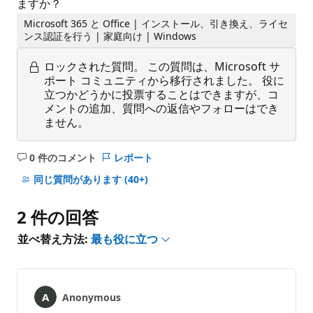
ますか？
Microsoft 365 と Office | インストール、引き換え、ライセ
ンス認証を行う | 家庭向け | Windows
ロックされた質問。
この質問は、Microsoft サ
ポート コミュニティから移行されました。 役に
立つかどうかに投票することはできますが、コ
メントの追加、質問への返信やフォローはでき
ません。
0 件のコメント
レポート
コ
メ
同じ質問があります
(40+)
ン
ト
2 件の回答
は
あ
並べ替え方法:
最も役に立つ
り
ま
せ
ん
Anonymous