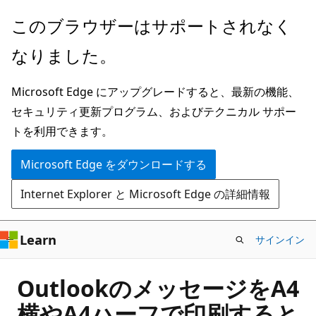
メ
このブラウザーはサポートされなく
イ
なりました。
ン
コ
Microsoft Edge にアップグレードすると、最新の機能、
ン
セキュリティ更新プログラム、およびテクニカル サポー
テ
トを利用できます。
ン
ツ
Microsoft Edge をダウンロードする
に
Internet Explorer と Microsoft Edge の詳細情報
ス
キ
ッ
Learn
サインイン
プ
OutlookのメッセージをA4
横やA4ハーフで印刷すると