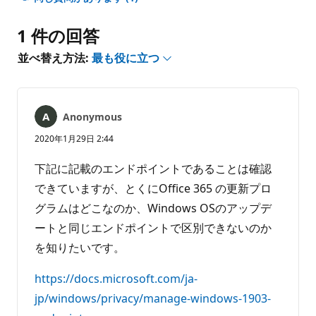
ン
ト
1 件の回答
は
あ
並べ替え方法:
最も役に立つ
り
ま
せ
ん
Anonymous
2020年1月29日 2:44
下記に記載のエンドポイントであることは確認
できていますが、とくにOffice 365 の更新プロ
グラムはどこなのか、Windows OSのアップデ
ートと同じエンドポイントで区別できないのか
を知りたいです。
https://docs.microsoft.com/ja-
jp/windows/privacy/manage-windows-1903-