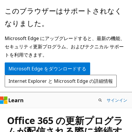
メ
このブラウザーはサポートされなく
イ
なりました。
ン
コ
Microsoft Edge にアップグレードすると、最新の機能、
ン
セキュリティ更新プログラム、およびテクニカル サポー
テ
トを利用できます。
ン
ツ
Microsoft Edge をダウンロードする
に
Internet Explorer と Microsoft Edge の詳細情報
ス
キ
ッ
Learn
サインイン
プ
Office 365 の更新プログラ
ムが配信される際に接続す