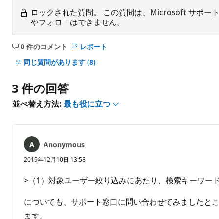
ロックされた質問。
この質問は、Microsoft 
やフォローはできません。
0 件のコメント
レポート
コ
メ
同じ質問があります
(8)
ン
ト
3 件の回答
は
あ
並べ替え方法:
最も役に立つ
り
ま
せ
ん
Anonymous
2019年12月10日 13:58
>（1）対象ユーザー絞り込みにあたり、検索キーワー
についても、サポート窓口に問い合わせてみましたところ
ます。