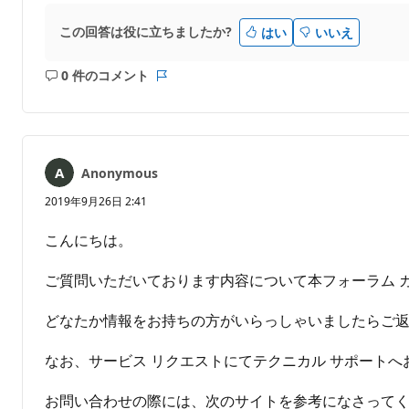
この回答は役に立ちましたか?
はい
いいえ
0 件のコメント
コ
レ
メ
ポ
ン
ー
ト
ト
は
Anonymous
あ
り
2019年9月26日 2:41
ま
せ
こんにちは。
ん
ご質問いただいております内容について本フォーラム 
どなたか情報をお持ちの方がいらっしゃいましたらご
なお、サービス リクエストにてテクニカル サポート
お問い合わせの際には、次のサイトを参考になさって