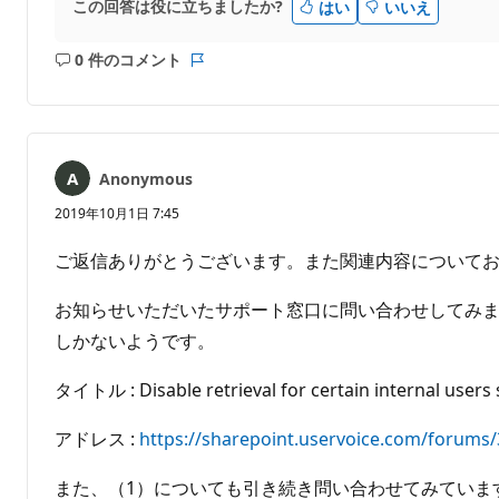
この回答は役に立ちましたか?
はい
いいえ
0 件のコメント
コ
レ
メ
ポ
ン
ー
ト
ト
は
Anonymous
あ
り
2019年10月1日 7:45
ま
せ
ご返信ありがとうございます。また関連内容について
ん
お知らせいただいたサポート窓口に問い合わせしてみま
しかないようです。
タイトル : Disable retrieval for certain internal users 
アドレス :
https://sharepoint.uservoice.com/forums/3
また、（1）についても引き続き問い合わせてみていま