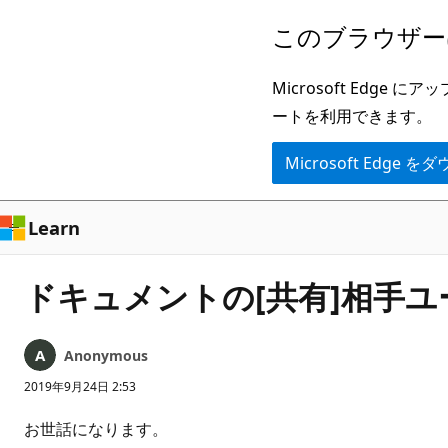
メ
このブラウザー
イ
ン
Microsoft Ed
コ
ートを利用できます。
ン
Microsoft Edge
テ
ン
ツ
Learn
に
ス
ドキュメントの[共有]相手
キ
ッ
Anonymous
プ
2019年9月24日 2:53
お世話になります。