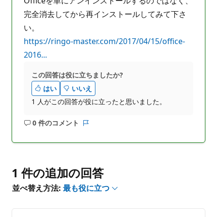
Officeを単にアンインストールするのではなく、
完全消去してから再インストールしてみて下さ
い。
https://ringo-master.com/2017/04/15/office-
2016...
この回答は役に立ちましたか?
はい
いいえ
1 人がこの回答が役に立ったと思いました。
0 件のコメント
コ
レ
メ
ポ
ン
ー
ト
ト
は
1 件の追加の回答
あ
並べ替え方法:
最も役に立つ
り
ま
せ