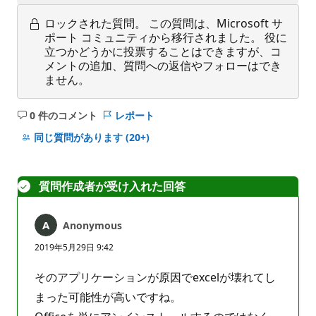
ロックされた質問。
この質問は、Microsoft サ
ポート コミュニティから移行されました。 役に
立つかどうかに投票することはできますが、コ
メントの追加、質問への返信やフォローはでき
ません。
0 件のコメント
レポート
コ
メ
同じ質問があります
(20+)
ン
ト
は
質問作成者が受け入れた回答
あ
り
Anonymous
ま
せ
2019年5月29日 9:42
ん
そのアプリケーションが原因でexcelが壊れてし
まった可能性が高いですね。