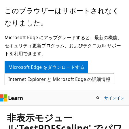
メ
このブラウザーはサポートされなく
イ
なりました。
ン
コ
Microsoft Edge にアップグレードすると、最新の機能、
ン
セキュリティ更新プログラム、およびテクニカル サポー
テ
トを利用できます。
ン
ツ
Microsoft Edge をダウンロードする
に
Internet Explorer と Microsoft Edge の詳細情報
ス
キ
ッ
Learn
サインイン
プ
非表示モジュー
ル'TestPDFScaling' でパワ