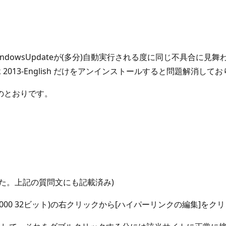
dowsUpdateが(多分)自動実行される度に同じ不具合に
e Pack 2013-English だけをアンインストールすると問題
のとおりです。
253 でした。上記の質問文にも記載済み)
0.5111.1000 32ビット)の右クリックから[ハイパーリンクの編