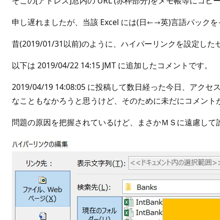
そこの[アドレス]窓内の URL (赤枠部分)をメモ帳等
申し遅れましたが、当該 Excel には(日←→英)言語パッ
昔(2019/01/31以前)のように、ハイパーリンクを
以下は 2019/04/22 14:15 JMT に追加したコメントです。
2019/04/19 14:08:05 に投稿して数日経っ
なこともなかろうと思うけど、そのために未だにコメント
問題の原因を把握されているけど、まさかＭＳに遠慮して