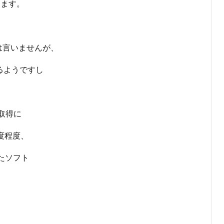
します。
は言いませんが、
るようですし
。
取得に
度程度、
たソフト