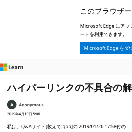
メ
このブラウザー
イ
ン
Microsoft Ed
コ
ートを利用できます。
ン
Microsoft Edge
テ
ン
ツ
Learn
に
ス
ハイパーリンクの不具合の解
キ
ッ
Anonymous
プ
2019年4月19日 5:08
私は、Q&Aサイト[教えて!goo]の 2019/01/26 17:58付の