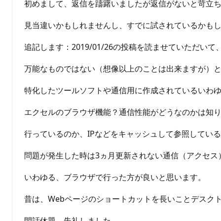
せ
初めまして、返信を躊躇いましたが返信がないと苛立
ん
見当違いかもしれませんし、すでに試されているかも
追記します：2019/01/26の投稿を読ませていた
万能なものではない（想像以上のことは出来ますが）と
特化したツールソフトや通信用に作成されているいわ
エクセルのブラウザ機能？通信性能がどうなのかは知りま
行っているのか、IPなどをキャッシュして参照してい
問題が発生した時は3ヵ月更新されない通信（アクセス
いわゆる、ブラウザで行った方が良いと思います。
昔は、Webページのショートカットを長いことデスク
閑話休題、失礼しました。