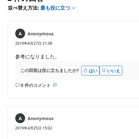
は
あ
並べ替え方法:
最も役に立つ
り
ま
せ
ん
Anonymous
2019年4月27日 21:38
参考になりました。
この回答は役に立ちましたか?
はい
いいえ
0 件のコメント
コ
レ
メ
ポ
ン
ー
ト
ト
は
Anonymous
あ
り
2019年4月25日 15:02
ま