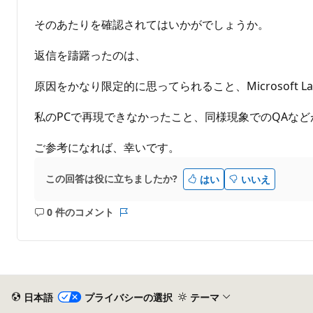
そのあたりを確認されてはいかがでしょうか。
返信を躊躇ったのは、
原因をかなり限定的に思ってられること、Microsoft Lan
私のPCで再現できなかったこと、同様現象でのQAな
ご参考になれば、幸いです。
この回答は役に立ちましたか?
はい
いいえ
0 件のコメント
コ
レ
メ
ポ
ン
ー
ト
ト
は
あ
日本語
プライバシーの選択
テーマ
り