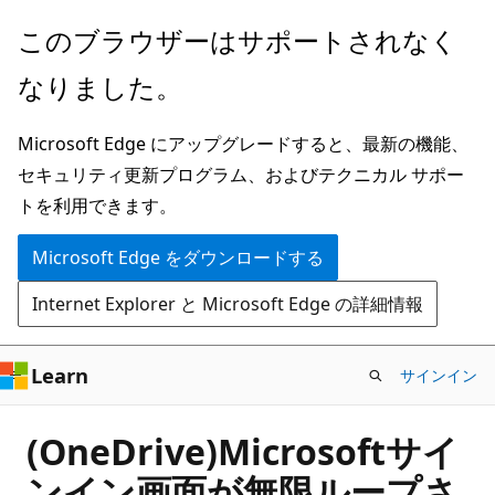
メ
このブラウザーはサポートされなく
イ
なりました。
ン
コ
Microsoft Edge にアップグレードすると、最新の機能、
ン
セキュリティ更新プログラム、およびテクニカル サポー
テ
トを利用できます。
ン
ツ
Microsoft Edge をダウンロードする
に
Internet Explorer と Microsoft Edge の詳細情報
ス
キ
ッ
Learn
サインイン
プ
(OneDrive)Microsoftサイ
ンイン画面が無限ループさ