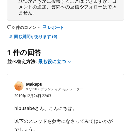
立つかどうかに投票することはできますが、コ
メントの追加、質問への返信やフォローはでき
ません。
0 件のコメント
レポート
コ
メ
同じ質問があります
(9)
ン
ト
1 件の回答
は
あ
並べ替え方法:
最も役に立つ
り
ま
せ
Makapu
ん
評
92,110
•
ボランティア モデレーター
価
2019年12月24日 22:03
の
ポ
イ
hipusabeさん、こんにちは。
ン
ト
以下のスレッドを参考になさってみてはいかが
でしょう。