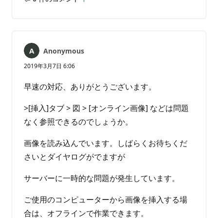
コ
レ
メ
ポ
ン
ー
ト
ト
は
Anonymous
あ
り
2019年3月7日 6:06
ま
せ
早速の対応、ありがとうございます。
ん
>[挿入]タブ > 図 > [オンライン画像] などは問題
なく参照できるのでしょうか。
画像を読み込んでいます。しばらくお待ちくだ
さいとダイヤログがでますが
サーバーに一時的な問題が発生しています。
ご使用のコンピューターから画像を挿入する場
合は、オフラインで作業できます。