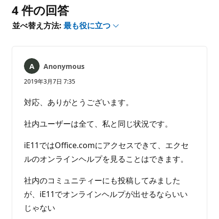
ト
4 件の回答
は
あ
並べ替え方法:
最も役に立つ
り
ま
せ
ん
Anonymous
2019年3月7日 7:35
対応、ありがとうございます。
社内ユーザーは全て、私と同じ状況です。
iE11ではOffice.comにアクセスできて、エクセ
ルのオンラインヘルプを見ることはできます。
社内のコミュニティーにも投稿してみました
が、iE11でオンラインヘルプが出せるならいい
じゃない