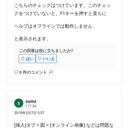
こちらのチェックはつけています。このチェッ
クをつけていないと、F1キーを押すと直ちに
ヘルプはオフラインでは動作しません
と表示されます。
この回答は役に立ちましたか?
はい
いいえ
0 件のコメント
コ
レ
メ
ポ
ン
ー
ト
ト
は
sumz
あ
評
177.8K
価
り
2019年3月7日 5:37
の
ま
ポ
せ
イ
[挿入]タブ > 図 > [オンライン画像] などは問題な
ン