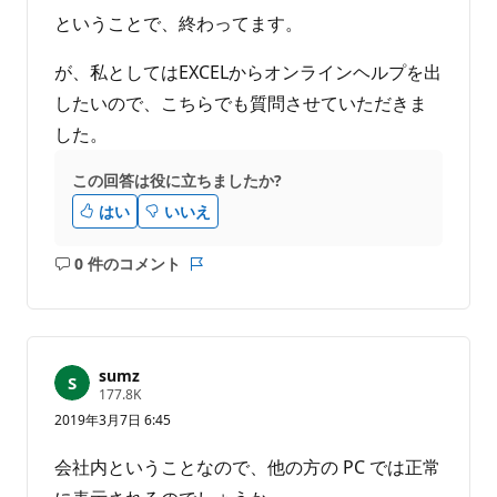
ということで、終わってます。
が、私としてはEXCELからオンラインヘルプを出
したいので、こちらでも質問させていただきま
した。
この回答は役に立ちましたか?
はい
いいえ
0 件のコメント
コ
レ
メ
ポ
ン
ー
ト
ト
は
sumz
あ
評
177.8K
価
り
2019年3月7日 6:45
の
ま
ポ
せ
イ
会社内ということなので、他の方の PC では正常
ン
ん
ト