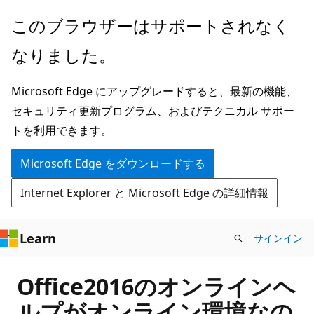
メ
このブラウザーはサポートされなく
イ
なりました。
ン
コ
Microsoft Edge にアップグレードすると、最新の機能、
ン
セキュリティ更新プログラム、およびテクニカル サポー
テ
トを利用できます。
ン
ツ
Microsoft Edge をダウンロードする
に
Internet Explorer と Microsoft Edge の詳細情報
ス
キ
ッ
Learn
サインイン
プ
Office2016のオンラインヘ
ルプがオンライン環境なの