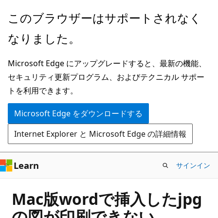
メ
このブラウザーはサポートされなく
イ
なりました。
ン
コ
Microsoft Edge にアップグレードすると、最新の機能、
ン
セキュリティ更新プログラム、およびテクニカル サポー
テ
トを利用できます。
ン
ツ
Microsoft Edge をダウンロードする
に
Internet Explorer と Microsoft Edge の詳細情報
ス
キ
ッ
Learn
サインイン
プ
Mac版wordで挿入したjpg
の図が印刷できない。