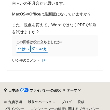
何らかの不具合だと思います。
MacOSやOfficeは最新版になっていますか？
また、視点を変えて、WordではなくPDFで印刷
を試せますか？
この回答は役に立ちましたか?
はい
いいえ
0 件のコメント
コ
レ
メ
ポ
ン
ー
ト
ト
は
あ
日本語
プライバシーの選択
テーマ
り
ま
AI 免責事項
以前のバージョン
ブログ
投稿
せ
プライバシー
コンシューマーの健康に関するプライバシー
ん