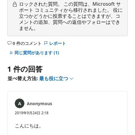
ロックされた質問。
この質問は、Microsoft サ
ポート コミュニティから移行されました。 役に
立つかどうかに投票することはできますが、コ
メントの追加、質問への返信やフォローはでき
ません。
0 件のコメント
レポート
コ
メ
同じ質問があります
(1)
ン
ト
1 件の回答
は
あ
並べ替え方法:
最も役に立つ
り
ま
せ
ん
Anonymous
2019年9月24日 2:18
こんにちは。