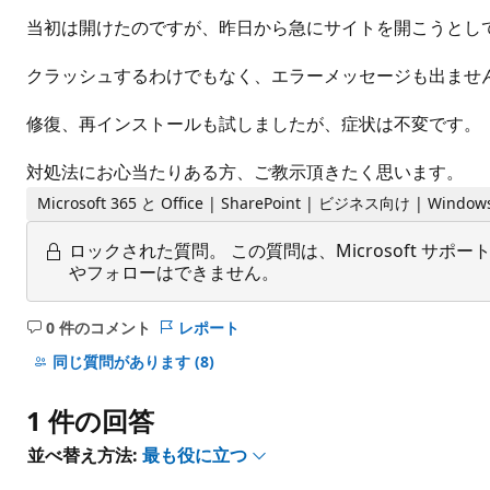
当初は開けたのですが、昨日から急にサイトを開こうとし
クラッシュするわけでもなく、エラーメッセージも出ませ
修復、再インストールも試しましたが、症状は不変です。
対処法にお心当たりある方、ご教示頂きたく思います。
Microsoft 365 と Office | SharePoint | ビジネス向け | Window
ロックされた質問。
この質問は、Microsoft 
やフォローはできません。
0 件のコメント
レポート
コ
メ
同じ質問があります
(8)
ン
ト
1 件の回答
は
あ
並べ替え方法:
最も役に立つ
り