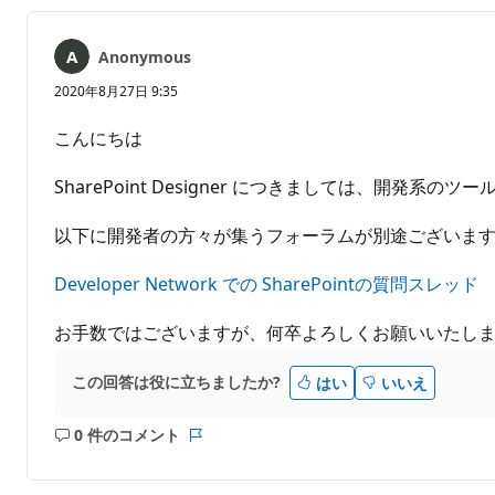
ま
せ
ん
Anonymous
2020年8月27日 9:35
こんにちは
SharePoint Designer につきましては、開
以下に開発者の方々が集うフォーラムが別途ございま
Developer Network での SharePointの質問スレッド
お手数ではございますが、何卒よろしくお願いいたし
この回答は役に立ちましたか?
はい
いいえ
0 件のコメント
コ
レ
メ
ポ
ン
ー