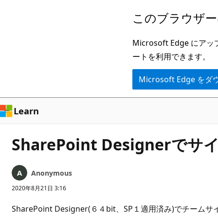
メ
このブラウザー
イ
ン
Microsoft Ed
コ
ートを利用できます。
ン
Microsoft Edge
テ
ン
ツ
Learn
に
ス
SharePoint Designer
キ
ッ
Anonymous
プ
2020年8月21日 3:16
SharePoint Designer(６４bit、SP１適用済み)で