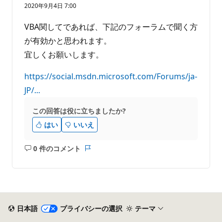
り
2020年9月4日 7:00
ま
せ
VBA関してであれば、下記のフォーラムで聞く方
ん
が有効かと思われます。
宜しくお願いします。
https://social.msdn.microsoft.com/Forums/ja-
JP/...
この回答は役に立ちましたか?
はい
いいえ
0 件のコメント
コ
レ
メ
ポ
ン
ー
ト
ト
は
あ
日本語
プライバシーの選択
テーマ
り