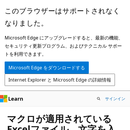
メ
このブラウザーはサポートされなく
イ
なりました。
ン
コ
Microsoft Edge にアップグレードすると、最新の機能、
ン
セキュリティ更新プログラム、およびテクニカル サポー
テ
トを利用できます。
ン
ツ
Microsoft Edge をダウンロードする
に
Internet Explorer と Microsoft Edge の詳細情報
ス
キ
ッ
Learn
サインイン
プ
マクロが適用されている
Excelファイル、文字を入