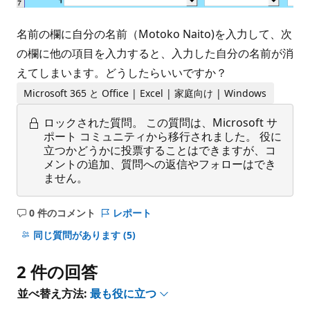
名前の欄に自分の名前（Motoko Naito)を入力して、次
の欄に他の項目を入力すると、入力した自分の名前が消
えてしまいます。どうしたらいいですか？
Microsoft 365 と Office | Excel | 家庭向け | Windows
ロックされた質問。
この質問は、Microsoft サ
ポート コミュニティから移行されました。 役に
立つかどうかに投票することはできますが、コ
メントの追加、質問への返信やフォローはでき
ません。
0 件のコメント
レポート
コ
メ
同じ質問があります
(5)
ン
ト
2 件の回答
は
あ
並べ替え方法:
最も役に立つ
り