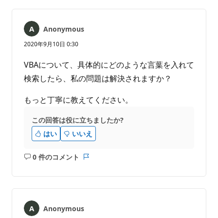
ま
せ
ん
Anonymous
2020年9月10日 0:30
VBAについて、具体的にどのような言葉を入れて
検索したら、私の問題は解決されますか？
もっと丁寧に教えてください。
この回答は役に立ちましたか?
はい
いいえ
0 件のコメント
コ
レ
メ
ポ
ン
ー
ト
ト
は
Anonymous
あ