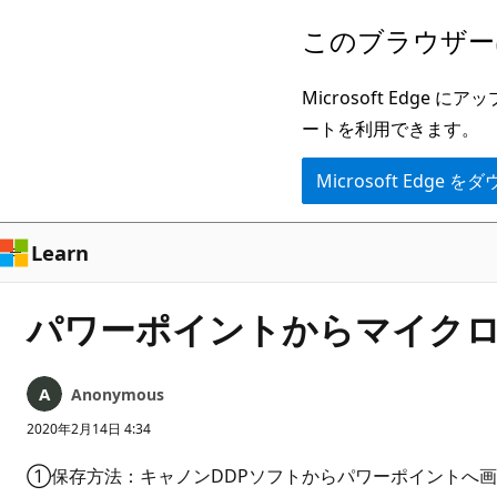
メ
このブラウザー
イ
ン
Microsoft Ed
コ
ートを利用できます。
ン
Microsoft Edge
テ
ン
ツ
Learn
に
ス
パワーポイントからマイク
キ
ッ
Anonymous
プ
2020年2月14日 4:34
①保存方法：キャノンDDPソフトからパワーポイントへ