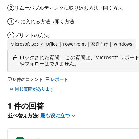
②リムーバブルディスクに取り込む方法→開く方法
③PCに入れる方法→開く方法
④プリントの方法
Microsoft 365 と Office | PowerPoint | 家庭向け | Windows
ロックされた質問。
この質問は、Microsoft 
やフォローはできません。
0 件のコメント
レポート
コ
メ
同じ質問があります
ン
ト
1 件の回答
は
あ
並べ替え方法:
最も役に立つ
り
ま
せ