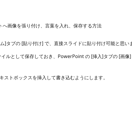
トへ画像を張り付け、言葉を入れ、保存する方法
[ホーム]タブの [貼り付け] で、直接スライドに貼り付け可能と思い
ルとして保存しておき、PowerPoint の [挿入]タブの [
たはテキストボックスを挿入して書き込むようにします。