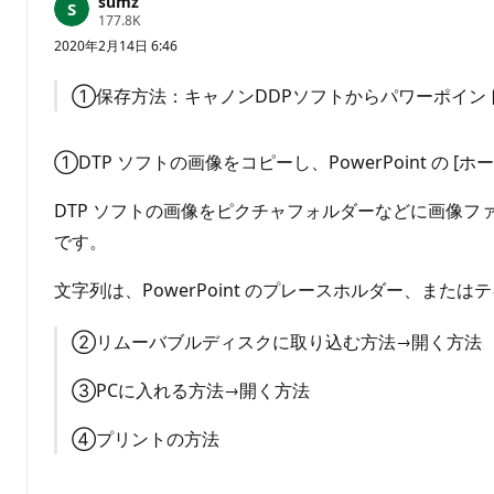
sumz
ん
評
177.8K
価
2020年2月14日 6:46
の
ポ
イ
①保存方法：キャノンDDPソフトからパワーポイン
ン
ト
①DTP ソフトの画像をコピーし、PowerPoint の 
DTP ソフトの画像をピクチャフォルダーなどに画像ファイ
です。
文字列は、PowerPoint のプレースホルダー、ま
②リムーバブルディスクに取り込む方法→開く方法
③PCに入れる方法→開く方法
④プリントの方法