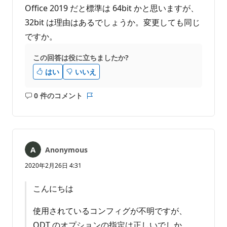
せ
Office 2019 だと標準は 64bit かと思いますが、
ん
32bit は理由はあるでしょうか。変更しても同じ
ですか。
この回答は役に立ちましたか?
はい
いいえ
0 件のコメント
コ
レ
メ
ポ
ン
ー
ト
ト
は
Anonymous
あ
り
2020年2月26日 4:31
ま
せ
こんにちは
ん
使用されているコンフィグが不明ですが、
ODT のオプションの指定は正しいでしか。