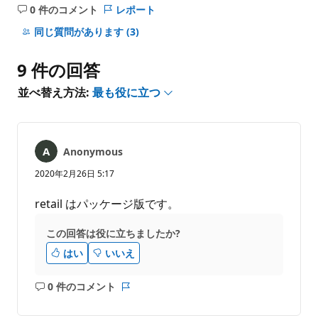
0 件のコメント
レポート
コ
メ
同じ質問があります
(3)
ン
ト
9 件の回答
は
あ
並べ替え方法:
最も役に立つ
り
ま
せ
ん
Anonymous
2020年2月26日 5:17
retail はパッケージ版です。
この回答は役に立ちましたか?
はい
いいえ
0 件のコメント
コ
レ
メ
ポ