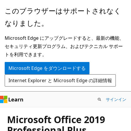
メ
このブラウザーはサポートされなく
イ
なりました。
ン
コ
Microsoft Edge にアップグレードすると、最新の機能、
ン
セキュリティ更新プログラム、およびテクニカル サポー
テ
トを利用できます。
ン
ツ
Microsoft Edge をダウンロードする
に
Internet Explorer と Microsoft Edge の詳細情報
ス
キ
ッ
Learn
サインイン
プ
Microsoft Office 2019
Professional Plus