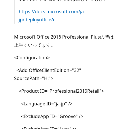
https://docs.microsoft.com/ja-
jp/deployoffice/c...
Microsoft Office 2016 Professional Plusの時は
上手くいってます。
<Configuration>
<Add OfficeClientEdition="32"
SourcePath="H:">
<Product ID="Professional2019Retail">
<Language ID="ja-jp" />
<ExcludeApp ID="Groove" />
<ExcludeApp ID="Lync" />