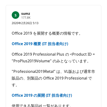
ン
ー
ト
ト
は
sumz
あ
評
177.8K
価
り
2020年2月26日 5:13
の
ま
ポ
せ
イ
Office 2019 を展開する概要の情報です。
ン
ん
ト
Office 2019 概要 (IT 担当者向け)
Office 2019 Professional Plus の <Product ID =
"ProPlus2019Volume" のみとなっています。
"Professional2019Retal" は、VL版および通常市
販品の、別製品の Office 2019 Professional で
す。
Office 2019 の展開 (IT 担当者向け)
使用できる製品id 一覧があります。