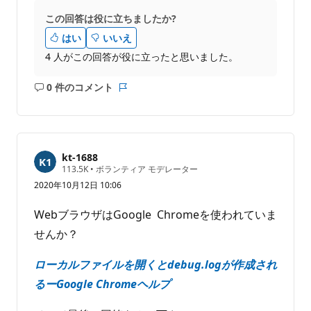
この回答は役に立ちましたか?
はい
いいえ
4 人がこの回答が役に立ったと思いました。
0 件のコメント
コ
レ
メ
ポ
ン
ー
ト
ト
は
kt-1688
あ
評
113.5K
•
ボランティア モデレーター
価
り
2020年10月12日 10:06
の
ま
ポ
せ
イ
WebブラウザはGoogle Chromeを使われていま
ン
ん
ト
せんか？
ローカルファイルを開くとdebug.logが作成され
るーGoogle Chromeヘルプ