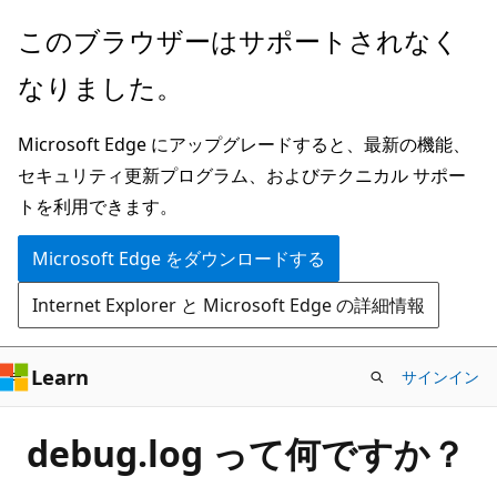
メ
このブラウザーはサポートされなく
イ
なりました。
ン
コ
Microsoft Edge にアップグレードすると、最新の機能、
ン
セキュリティ更新プログラム、およびテクニカル サポー
テ
トを利用できます。
ン
ツ
Microsoft Edge をダウンロードする
に
Internet Explorer と Microsoft Edge の詳細情報
ス
キ
ッ
Learn
サインイン
プ
debug.log って何ですか？