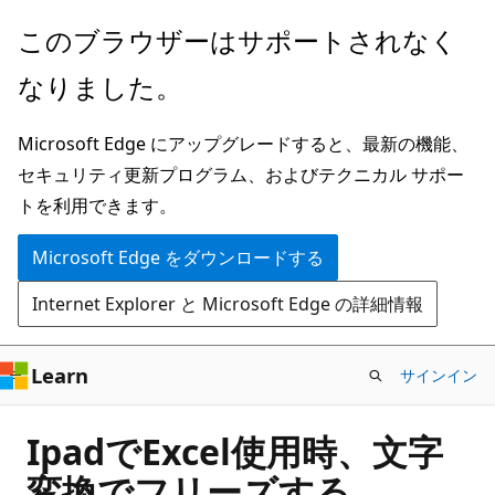
メ
このブラウザーはサポートされなく
イ
なりました。
ン
コ
Microsoft Edge にアップグレードすると、最新の機能、
ン
セキュリティ更新プログラム、およびテクニカル サポー
テ
トを利用できます。
ン
ツ
Microsoft Edge をダウンロードする
に
Internet Explorer と Microsoft Edge の詳細情報
ス
キ
ッ
Learn
サインイン
プ
IpadでExcel使用時、文字
変換でフリーズする