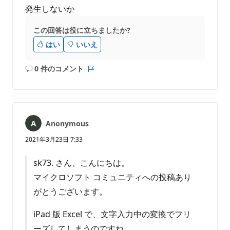
発生しないか
この回答は役に立ちましたか?
はい
いいえ
0 件のコメント
コ
レ
メ
ポ
ン
ー
ト
ト
は
Anonymous
あ
り
2021年3月23日 7:33
ま
せ
sk73. さん、こんにちは。
ん
マイクロソフト コミュニティへの投稿あり
がとうございます。
iPad 版 Excel で、文字入力中の変換でフリ
ーズしてしまうのですね。