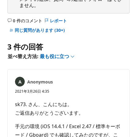
ません。
0 件のコメント
レポート
コ
メ
同じ質問があります
(30+)
ン
ト
3 件の回答
は
あ
並べ替え方法:
最も役に立つ
り
ま
せ
ん
Anonymous
2021年3月26日 4:35
sk73. さん、こんにちは。
ご返信ありがとうございます。
手元の環境 (iOS 14.4.1 / Excel 2.47 / 標準キーボ
ード / Gboard) でも確認してみたのですが、こ