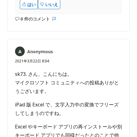
はい
いいえ
0 件のコメント
コ
レ
メ
ポ
ン
ー
ト
ト
は
Anonymous
あ
り
2021年3月22日 8:04
ま
せ
sk73. さん、こんにちは。
ん
マイクロソフト コミュニティへの投稿ありがと
うございます。
iPad 版 Excel で、文字入力中の変換でフリーズ
してしまうのですね。
Excel やキーボード アプリの再インストールや別
キーボード アプリでも同様だったとのことで他