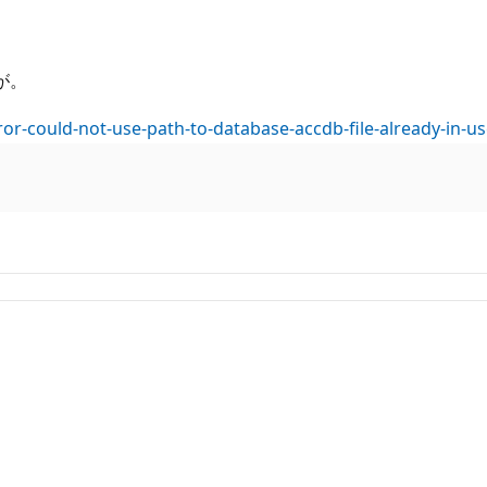
が。
rror-could-not-use-path-to-database-accdb-file-already-in