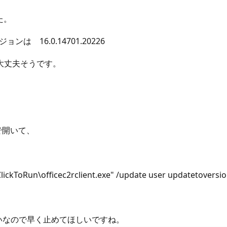
た。
ョンは 16.0.14701.20226
で大丈夫そうです。
で開いて、
ckToRun\officec2rclient.exe" /update user updatetoversi
いなので早く止めてほしいですね。