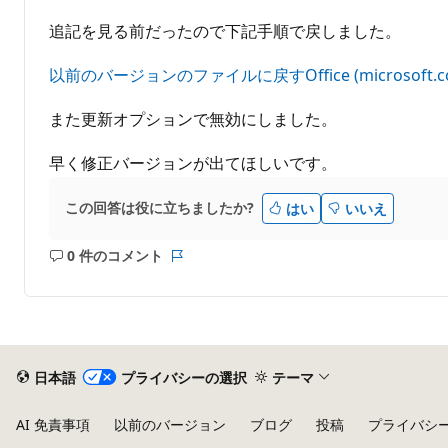
追記を見る前だったので下記手順で戻しました。
以前のバージョンのファイルに戻すOffice (microsoft.c
また更新オプションで無効にしました。
早く修正バージョンが出てほしいです。
この回答は役に立ちましたか?
はい
いいえ
0 件のコメント
コ
レ
メ
ポ
ン
ー
ト
ト
は
あ
日本語
プライバシーの選択
テーマ
り
ま
AI 免責事項
以前のバージョン
ブログ
投稿
プライバシ
せ