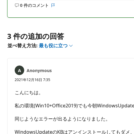
0 件のコメント
コ
レ
メ
ポ
ン
ー
ト
ト
は
3 件の追加の回答
あ
並べ替え方法:
最も役に立つ
り
ま
せ
ん
Anonymous
2021年12月16日 7:35
こんにちは。
私の環境(Win10+Office2019)でも今朝WindowsUp
同じようなエラーが出るようになりました。
WindowsUpdateのKBはアンインストールしてもダメ