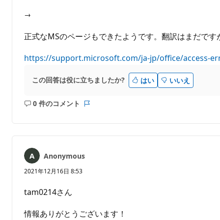
→
正式なMSのページもできたようです。翻訳はまだです
https://support.microsoft.com/ja-jp/office/access-e
この回答は役に立ちましたか?
はい
いいえ
0 件のコメント
コ
レ
メ
ポ
ン
ー
ト
ト
は
Anonymous
あ
り
2021年12月16日 8:53
ま
せ
tam0214さん
ん
情報ありがとうございます！