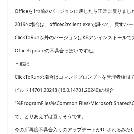
Officeを1つ前のバージョンに戻したら正常に戻りまし
2019の場合は、officec2rclient.exeで調べて、戻すバージ
ClickToRun以外のバージョンはKBアンインストール
OfficeUpdateの不具合っぽいですね。
＊追記
ClickToRunの場合はコマンドプロンプトを管理者権限
ビルド14701.20248 (16.0.14701.20240)の場合
"%ProgramFiles%\Common Files\Microsoft Shared\Cli
で、とりあえずは直りそうです。
今の所再度不具合入りのアップデートがDLされるみた