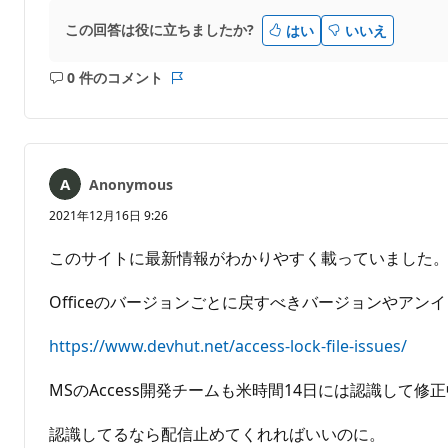
この回答は役に立ちましたか?
はい
いいえ
0 件のコメント
コ
レ
メ
ポ
ン
ー
ト
ト
は
Anonymous
あ
り
2021年12月16日 9:26
ま
せ
このサイトに最新情報がわかりやすく載っていました
ん
Officeのバージョンごとに戻すべきバージョンやアン
https://www.devhut.net/access-lock-file-issues/
MSのAccess開発チームも米時間14日には認識して修
認識してるなら配信止めてくれればいいのに。