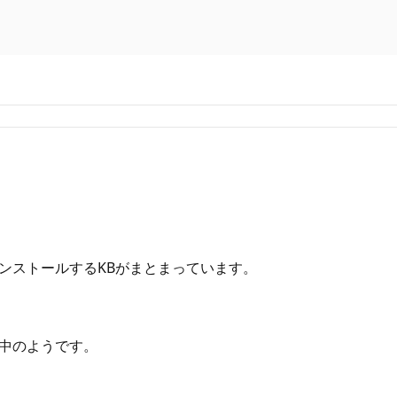
。
インストールするKBがまとまっています。
正中のようです。