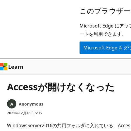
メ
このブラウザー
イ
ン
Microsoft Ed
コ
ートを利用できます。
ン
Microsoft Edge
テ
ン
ツ
Learn
に
ス
Accessが開けなくなった
キ
ッ
Anonymous
プ
2021年12月16日 5:06
WindowsServer2016の共用フォルダに入れている