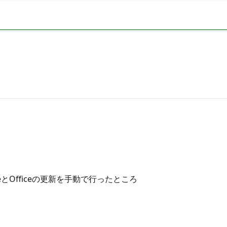
dateとOfficeの更新を手動で行ったところ
、