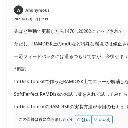
り
Anonymous
ま
せ
2021年12月17日 1:39
ん
先ほど手動で更新したら14701.20262にアップさ
ただし、RAMDISK上のmdbなど特殊な環境では修
一応フィードバックには送るつもりですが、今後セキュリ
*追記
ImDisk Toolkitで作ったRAMDISK上でエラーが解消
SoftPerfect RAMDiskのお試し版を入れて試し
ImDisk ToolkitのRAMDISKの実装方法が今回
この回答は役に立ちましたか?
はい
いいえ