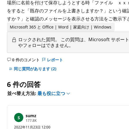
場所に名前を付けて保存しようとする時「ファイル ｘｘｘ
をすると「既存のファイルを上書きしますか？」という確認
すか？」と確認のメッセージを表示させる方法をご教示下
Microsoft 365 と Office | Word | 家庭向け | Windows
ロックされた質問。
この質問は、Microsoft 
やフォローはできません。
0 件のコメント
レポート
コ
メ
同じ質問があります
(2)
ン
ト
6 件の回答
は
あ
並べ替え方法:
最も役に立つ
り
ま
せ
sumz
ん
評
177.8K
価
2022年11月23日 12:00
の