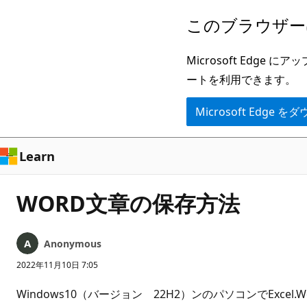
メ
このブラウザー
イ
ン
Microsoft Ed
コ
ートを利用できます。
ン
Microsoft Edge
テ
ン
ツ
Learn
に
ス
WORD文章の保存方法
キ
ッ
Anonymous
プ
2022年11月10日 7:05
Windows10（バージョン 22H2）ンのパソコンでExc