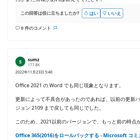
この回答は役に立ちましたか?
はい
いいえ
0 件のコメント
コ
レ
メ
ポ
ン
ー
ト
ト
は
sumz
あ
評
177.8K
価
り
2022年11月23日 5:40
の
ま
ポ
せ
イ
Office 2021 の Word でも同じ現象となります。
ン
ん
ト
更新によって不具合があったのであれば、以前の更新バ
ジョン 2109 まで戻しても同じでした。
このため、2021以前のバージョンで、もっと前の時
Office 365(2016)をロールバックする - Microsoft 