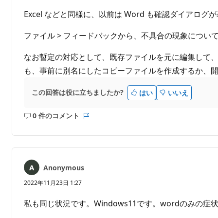
Excel などと同様に、以前は Word も確認ダイ
ファイル > フィードバックから、不具合の現象につい
なお暫定の対応として、既存ファイルを元に編集して
も、事前に別名にしたコピーファイルを作成するか、
この回答は役に立ちましたか?
はい
いいえ
0 件のコメント
コ
レ
メ
ポ
ン
ー
ト
ト
は
Anonymous
あ
り
2022年11月23日 1:27
ま
せ
私も同じ状況です。Windows11です。wordのみの症
ん