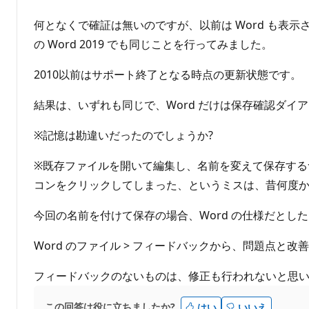
ポ
イ
何となくで確証は無いのですが、以前は Word も表示されたように
ン
ト
の Word 2019 でも同じことを行ってみました。
2010以前はサポート終了となる時点の更新状態です。
結果は、いずれも同じで、Word だけは保存確認ダ
※記憶は勘違いだったのでしょうか?
※既存ファイルを開いて編集し、名前を変えて保存す
コンをクリックしてしまった、というミスは、昔何度
今回の名前を付けて保存の場合、Word の仕様だとしたらや
Word のファイル > フィードバックから、問題点と
フィードバックのないものは、修正も行われないと思
この回答は役に立ちましたか?
はい
いいえ