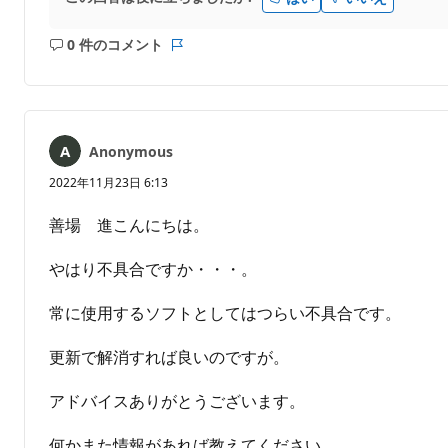
0 件のコメント
コ
レ
メ
ポ
ン
ー
ト
ト
は
Anonymous
あ
り
2022年11月23日 6:13
ま
せ
善場 進こんにちは。
ん
やはり不具合ですか・・・。
常に使用するソフトとしてはつらい不具合です。
更新で解消すれば良いのですが。
アドバイスありがとうございます。
何かまた情報があれば教えてください。