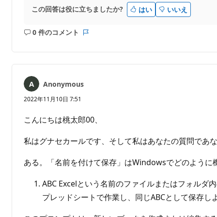
この回答は役に立ちましたか?
はい
いいえ
0 件のコメント
コ
レ
メ
ポ
ン
ー
ト
ト
は
Anonymous
あ
り
2022年11月10日 7:51
ま
せ
こんにちは桃太郎00、
ん
私はグナセカールです、そして私はあなたの質問であ
ある。「名前を付けて保存」はWindowsでどのよう
ABC Excelという名前のファイルまたはフォルダ
プレッドシートで作業し、同じABCとして保存しよ