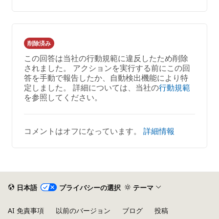
メ
ポ
ン
ー
ト
ト
は
削除済み
あ
この回答は当社の行動規範に違反したため削除
り
されました。 アクションを実行する前にこの回
ま
答を手動で報告したか、自動検出機能により特
せ
定しました。 詳細については、当社の
行動規範
ん
を参照してください。
コメントはオフになっています。
詳細情報
日本語
プライバシーの選択
テーマ
AI 免責事項
以前のバージョン
ブログ
投稿