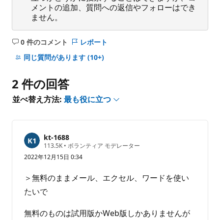
メントの追加、質問への返信やフォローはでき
ません。
0 件のコメント
レポート
コ
メ
同じ質問があります
(10+)
ン
ト
2 件の回答
は
あ
並べ替え方法:
最も役に立つ
り
ま
せ
kt-1688
ん
評
113.5K
•
ボランティア モデレーター
価
2022年12月15日 0:34
の
ポ
イ
＞無料のままメール、エクセル、ワードを使い
ン
ト
たいで
無料のものは試用版かWeb版しかありませんが