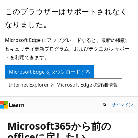
メ
このブラウザーはサポートされなく
イ
なりました。
ン
コ
Microsoft Edge にアップグレードすると、最新の機能、
ン
セキュリティ更新プログラム、およびテクニカル サポー
テ
トを利用できます。
ン
ツ
Microsoft Edge をダウンロードする
に
Internet Explorer と Microsoft Edge の詳細情報
ス
キ
ッ
Learn
サインイン
プ
Microsoft365から前の
officeに戻したい