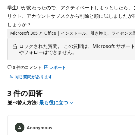
学生IDが変わったので、アクティベートしようとしたら、
リクト、アカウントサブスクから削除と順に試しましたが
しょうか？
Microsoft 365 と Office | インストール、引き換え、ライセン
ロックされた質問。
この質問は、Microsoft 
やフォローはできません。
0 件のコメント
レポート
コ
メ
同じ質問があります
ン
ト
3 件の回答
は
あ
並べ替え方法:
最も役に立つ
り
ま
せ
ん
Anonymous