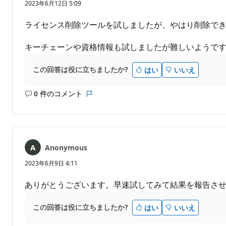
2023年6月12日 5:09
ライセンス削除ツールを試しましたが、やはり削除で
キーチェーンや資格情報も試しましたが難しいようで
この回答は役に立ちましたか?
はい
いいえ
0 件のコメント
コ
レ
メ
ポ
ン
ー
ト
ト
は
Anonymous
あ
り
2023年6月9日 4:11
ま
せ
ありがとうございます。早速試してみて結果を報告さ
ん
この回答は役に立ちましたか?
はい
いいえ