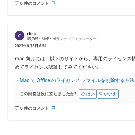
0 件のコメント
コ
レ
メ
ポ
ン
ー
ト
ト
は
click
あ
評
65,765
•
MVP
•
ボランティア モデレーター
価
り
2023年6月8日 6:54
の
ま
ポ
せ
イ
mac 向けには、以下のサイトから、専用のライセン
ン
ん
ト
めてライセンス認証してみてください。
・
Mac で Office のライセンス ファイルを削除する方法
この回答は役に立ちましたか?
はい
いいえ
0 件のコメント
コ
レ
メ
ポ
ン
ー
ト
ト