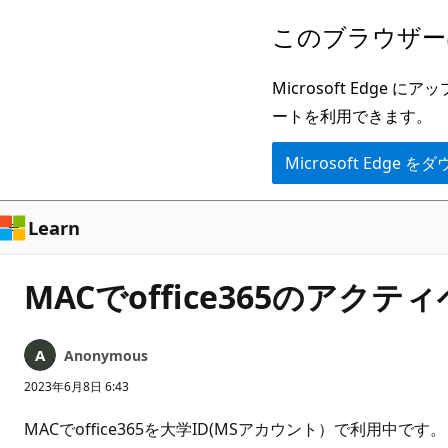
メ
このブラウザー
イ
ン
Microsoft Ed
コ
ートを利用できます。
ン
Microsoft Edge
テ
ン
ツ
Learn
に
ス
MACでoffice365のア
キ
ッ
Anonymous
プ
2023年6月8日 6:43
MACでoffice365を大学ID(MSアカウント）で利用中です。