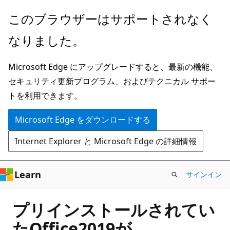
メ
このブラウザーはサポートされなく
イ
なりました。
ン
コ
Microsoft Edge にアップグレードすると、最新の機能、
ン
セキュリティ更新プログラム、およびテクニカル サポー
テ
トを利用できます。
ン
ツ
Microsoft Edge をダウンロードする
に
Internet Explorer と Microsoft Edge の詳細情報
ス
キ
ッ
Learn
サインイン
プ
プリインストールされてい
たOffice2019が