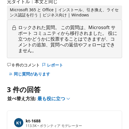
元タイトル：本文と同じ
Microsoft 365 と Office | インストール、引き換え、ライセ
ンス認証を行う | ビジネス向け | Windows
ロックされた質問。
この質問は、Microsoft サ
ポート コミュニティから移行されました。 役に
立つかどうかに投票することはできますが、コ
メントの追加、質問への返信やフォローはでき
ません。
0 件のコメント
レポート
コ
メ
同じ質問があります
ン
ト
3 件の回答
は
あ
並べ替え方法:
最も役に立つ
り
ま
せ
kt-1688
ん
評
113.5K
•
ボランティア モデレーター