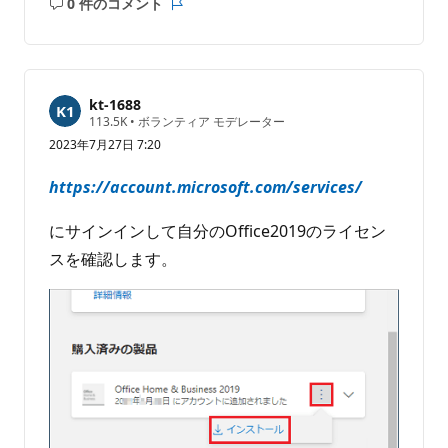
0 件のコメント
コ
レ
メ
ポ
ン
ー
ト
ト
は
kt-1688
あ
評
113.5K
•
ボランティア モデレーター
価
り
2023年7月27日 7:20
の
ま
ポ
せ
イ
https://account.microsoft.com/services/
ン
ん
ト
にサインインして自分のOffice2019のライセン
スを確認します。