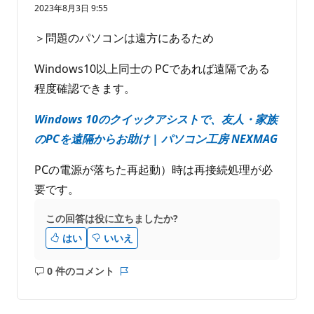
価
2023年8月3日 9:55
の
ポ
イ
＞問題のパソコンは遠方にあるため
ン
ト
Windows10以上同士の PCであれば遠隔である
程度確認できます。
Windows 10のクイックアシストで、友人・家族
のPCを遠隔からお助け | パソコン工房 NEXMAG
PCの電源が落ちた再起動）時は再接続処理が必
要です。
この回答は役に立ちましたか?
はい
いいえ
0 件のコメント
コ
レ
メ
ポ
ン
ー