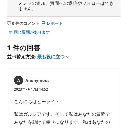
メントの追加、質問への返信やフォローはでき
ません。
0 件のコメント
レポート
コ
メ
同じ質問があります
ン
ト
1 件の回答
は
あ
並べ替え方法:
最も役に立つ
り
ま
せ
ん
Anonymous
2023年7月17日 14:52
こんにちはビーライト
私はガルシアです、そして私はあなたの質問で
あなたを助けて幸せになります、私はあなたの