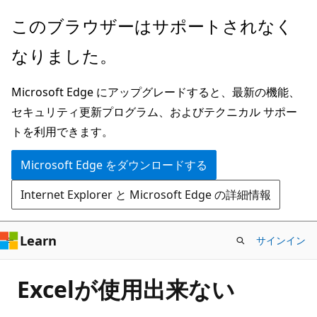
メ
このブラウザーはサポートされなく
イ
なりました。
ン
コ
Microsoft Edge にアップグレードすると、最新の機能、
ン
セキュリティ更新プログラム、およびテクニカル サポー
テ
トを利用できます。
ン
ツ
Microsoft Edge をダウンロードする
に
Internet Explorer と Microsoft Edge の詳細情報
ス
キ
ッ
Learn
サインイン
プ
Excelが使用出来ない