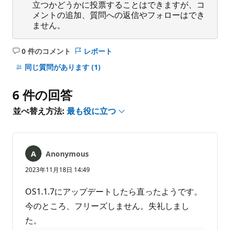
立つかどうかに投票することはできますが、コ
メントの追加、質問への返信やフォローはでき
ません。
0 件のコメント
レポート
コ
メ
同じ質問があります
(1)
ン
ト
6 件の回答
は
あ
並べ替え方法:
最も役に立つ
り
ま
せ
ん
Anonymous
2023年11月18日 14:49
OS1.1.7にアップデートしたら直ったようです。
今のところ、フリーズしません。失礼しまし
た。