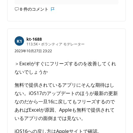
0 件のコメント
コ
レ
メ
ポ
ン
ー
ト
ト
は
kt-1688
あ
評
113.5K
•
ボランティア モデレーター
価
り
2023年10月27日 23:22
の
ま
ポ
せ
イ
＞Excelがすぐにフリーズするのを改善してくれ
ン
ん
ト
ないでしょうか
無料で提供されているアプリにそんな期待はし
ない。iOS17のアップデートのほうが最新の更新
なのだから一旦16に戻してもフリーズするので
あればExcelが原因、Appleも無料で提供されて
いるアプリの面倒までは見ない。
iOS16への戻し方はAppleサイトで確認。