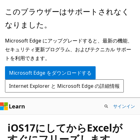
メ
このブラウザーはサポートされなく
イ
なりました。
ン
コ
Microsoft Edge にアップグレードすると、最新の機能、
ン
セキュリティ更新プログラム、およびテクニカル サポー
テ
トを利用できます。
ン
ツ
Microsoft Edge をダウンロードする
に
Internet Explorer と Microsoft Edge の詳細情報
ス
キ
ッ
Learn
サインイン
プ
iOS17にしてからExcelが
すぐにフリーズします。