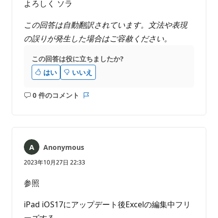
よろしく ソラ
この回答は自動翻訳されています。文法や表現
の誤りが発生した場合はご容赦ください。
この回答は役に立ちましたか?
はい
いいえ
0 件のコメント
コ
レ
メ
ポ
ン
ー
ト
ト
は
Anonymous
あ
り
2023年10月27日 22:33
ま
せ
参照
ん
iPad iOS17にアップデート後Excelの編集中フリ
ーズする