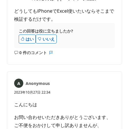
どうしてもiPhoneでExcel使いたいならそこまで
検証するだけです。
この回答は役に立ちましたか?
はい
いいえ
0 件のコメント
コ
レ
メ
ポ
ン
ー
ト
ト
は
Anonymous
あ
り
2023年10月27日 22:34
ま
せ
こんにちは
ん
お問い合わせいただきありがとうございます、
ご不便をおかけして申し訳ありませんが、