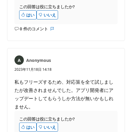
この回答は役に立ちましたか?
はい
いいえ
0 件のコメント
コ
レ
メ
ポ
ン
ー
ト
ト
は
Anonymous
あ
り
2023年11月18日 14:18
ま
せ
私もフリーズするため、対応策を全て試しまし
ん
たが改善されませんでした。アプリ開発者にア
ップデートしてもらうしか方法が無いかもしれ
ません。
この回答は役に立ちましたか?
はい
いいえ