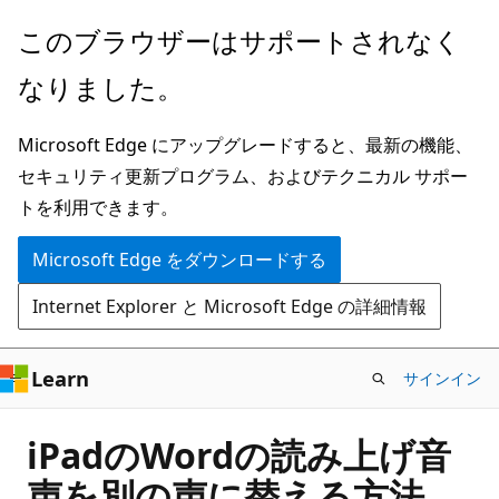
メ
このブラウザーはサポートされなく
イ
なりました。
ン
コ
Microsoft Edge にアップグレードすると、最新の機能、
ン
セキュリティ更新プログラム、およびテクニカル サポー
テ
トを利用できます。
ン
ツ
Microsoft Edge をダウンロードする
に
Internet Explorer と Microsoft Edge の詳細情報
ス
キ
ッ
Learn
サインイン
プ
iPadのWordの読み上げ音
声を別の声に替える方法