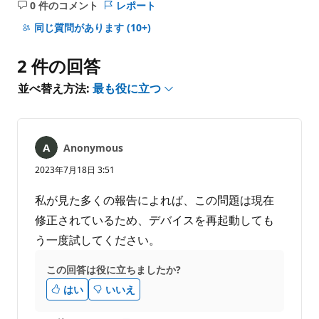
0 件のコメント
レポート
コ
メ
同じ質問があります
(10+)
ン
ト
2 件の回答
は
あ
並べ替え方法:
最も役に立つ
り
ま
せ
ん
Anonymous
2023年7月18日 3:51
私が見た多くの報告によれば、この問題は現在
修正されているため、デバイスを再起動しても
う一度試してください。
この回答は役に立ちましたか?
はい
いいえ