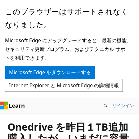
メ
このブラウザーはサポートされなく
イ
なりました。
ン
コ
Microsoft Edge にアップグレードすると、最新の機能、
ン
セキュリティ更新プログラム、およびテクニカル サポー
テ
トを利用できます。
ン
ツ
Microsoft Edge をダウンロードする
に
Internet Explorer と Microsoft Edge の詳細情報
ス
キ
ッ
Learn
サインイン
プ
Onedrive を昨日１TB追加
購入したが、いまだに容量