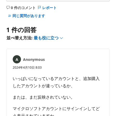
0 件のコメント
レポート
コ
メ
同じ質問があります
ン
ト
1 件の回答
は
あ
並べ替え方法:
最も役に立つ
り
ま
せ
ん
Anonymous
2024年4月10日 8:03
いっぱいになっているアカウントと、追加購入
したアカウントが違っているか、
または、まだ反映されていない。
マイクロソフトアカウントにサインインしてど
う表示されていますか。