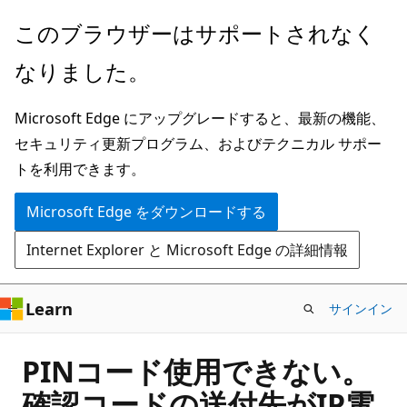
メ
このブラウザーはサポートされなく
イ
なりました。
ン
コ
Microsoft Edge にアップグレードすると、最新の機能、
ン
セキュリティ更新プログラム、およびテクニカル サポー
テ
トを利用できます。
ン
ツ
Microsoft Edge をダウンロードする
に
Internet Explorer と Microsoft Edge の詳細情報
ス
キ
ッ
Learn
サインイン
プ
PINコード使用できない。
確認コードの送付先がIP電