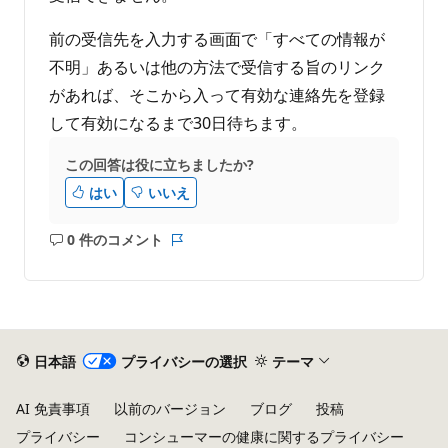
前の受信先を入力する画面で「すべての情報が
不明」あるいは他の方法で受信する旨のリンク
があれば、そこから入って有効な連絡先を登録
して有効になるまで30日待ちます。
この回答は役に立ちましたか?
はい
いいえ
0 件のコメント
コ
レ
メ
ポ
ン
ー
ト
ト
は
あ
日本語
プライバシーの選択
テーマ
り
ま
AI 免責事項
以前のバージョン
ブログ
投稿
せ
プライバシー
コンシューマーの健康に関するプライバシー
ん