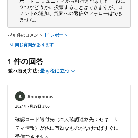
ポート コミュニティから移行されました。 役に
立つかどうかに投票することはできますが、コ
メントの追加、質問への返信やフォローはでき
ません。
0 件のコメント
レポート
コ
メ
同じ質問があります
ン
ト
1 件の回答
は
あ
並べ替え方法:
最も役に立つ
り
ま
せ
ん
Anonymous
2024年7月29日 3:06
確認コード送付先（本人確認連絡先：セキュリ
ティ情報）が他に有効なものがなければすぐに
受信できません。