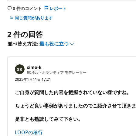
0 件のコメント
レポート
コ
メ
同じ質問があります
ン
ト
2 件の回答
は
あ
並べ替え方法:
最も役に立つ
り
ま
せ
simo-k
ん
評
90,465
•
ボランティア モデレーター
価
2025年1月11日 17:21
の
ポ
イ
ご自身が質問した内容を把握されていない様ですね。
ン
ト
ちょうど良い事例がありましたのでご紹介させて頂き
是非とも熟読してみて下さい。
LOOPの移行