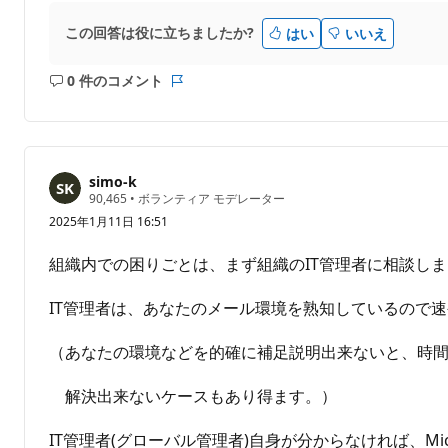
この回答は役に立ちましたか?
はい
いいえ
0 件のコメント
コ
レ
メ
ポ
ン
ー
ト
ト
は
simo-k
あ
評
90,465
•
ボランティア モデレーター
価
り
2025年1月11日 16:51
の
ま
ポ
せ
イ
組織内での困りごとは、まず組織のIT管理者に相談し
ン
ん
ト
IT管理者は、あなたのメール環境を熟知しているので
（あなたの環境などを的確に補足説明出来ないと、時
解決出来ないケースもあり得ます。）
IT管理者(グローバル管理者)自身が分からなければ、Mi