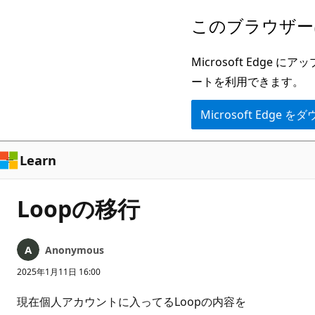
メ
このブラウザー
イ
ン
Microsoft Ed
コ
ートを利用できます。
ン
Microsoft Edge
テ
ン
ツ
Learn
に
ス
Loopの移行
キ
ッ
Anonymous
プ
2025年1月11日 16:00
現在個人アカウントに入ってるLoopの内容を