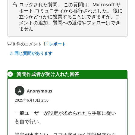
ロックされた質問。
この質問は、Microsoft サ
ポート コミュニティから移行されました。 役に
立つかどうかに投票することはできますが、コ
メントの追加、質問への返信やフォローはでき
ません。
0 件のコメント
レポート
コ
メ
同じ質問があります
ン
ト
は
質問作成者が受け入れた回答
あ
り
Anonymous
ま
せ
2025年6月13日 2:50
ん
一般ユーザーが設定が求められたら手順に従い
各自で行い、
設定が出来ない、スマホ変えたら認証出来なく