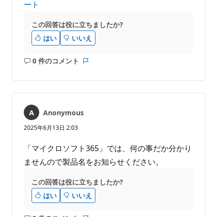
ート
この回答は役に立ちましたか?
はい
いいえ
0 件のコメント
コ
レ
メ
ポ
ン
ー
ト
ト
は
Anonymous
あ
り
2025年6月13日 2:03
ま
せ
「マイクロソフト365」では、何の事だか分かり
ん
ませんので製品名をお知らせください。
この回答は役に立ちましたか?
はい
いいえ