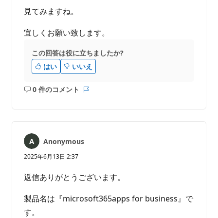
見てみますね。
宜しくお願い致します。
この回答は役に立ちましたか?
はい
いいえ
0 件のコメント
コ
レ
メ
ポ
ン
ー
ト
ト
は
Anonymous
あ
り
2025年6月13日 2:37
ま
せ
返信ありがとうございます。
ん
製品名は『microsoft365apps for business』で
す。