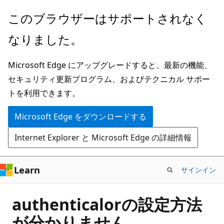
メ
このブラウザーはサポートされなく
イ
なりました。
ン
コ
Microsoft Edge にアップグレードすると、最新の機能、
ン
セキュリティ更新プログラム、およびテクニカル サポー
テ
トを利用できます。
ン
ツ
Microsoft Edge をダウンロードする
に
Internet Explorer と Microsoft Edge の詳細情報
ス
キ
ッ
Learn
サインイン
プ
authenticalorの設定方法
が分かりません。