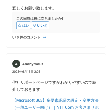
宜しくお願い致します。
この回答は役に立ちましたか?
はい
いいえ
0 件のコメント
コ
レ
メ
ポ
ン
ー
ト
ト
は
Anonymous
あ
り
2025年6月13日 2:05
ま
せ
他社サポートページですがわかりやすいので紹
ん
介しておきます
【Microsoft 365】多要素認証の設定・変更方法
（一般ユーザー向け） | NTT Com お客さまサポ