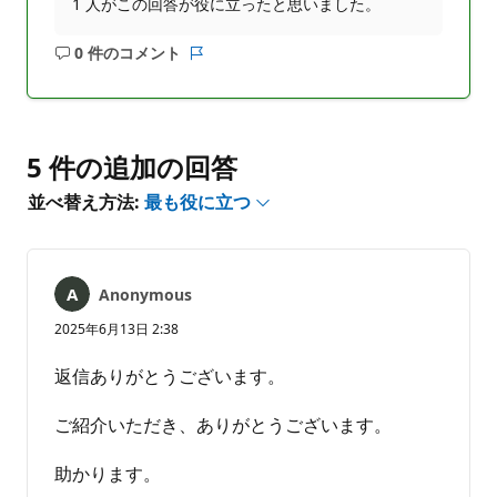
1 人がこの回答が役に立ったと思いました。
0 件のコメント
コ
レ
メ
ポ
ン
ー
ト
ト
は
5 件の追加の回答
あ
並べ替え方法:
最も役に立つ
り
ま
せ
ん
Anonymous
2025年6月13日 2:38
返信ありがとうございます。
ご紹介いただき、ありがとうございます。
助かります。