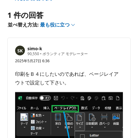
ン
ト
1 件の回答
は
あ
並べ替え方法:
最も役に立つ
り
ま
せ
simo-k
ん
評
90,550
•
ボランティア モデレーター
価
2025年5月27日 6:36
の
ポ
イ
印刷をＢ４にしたいのであれば、ページレイア
ン
ト
ウトで設定して下さい。