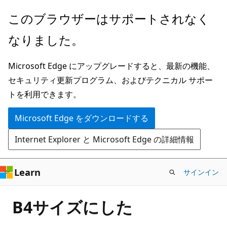
メ
このブラウザーはサポートされなく
イ
なりました。
ン
コ
Microsoft Edge にアップグレードすると、最新の機能、
ン
セキュリティ更新プログラム、およびテクニカル サポー
テ
トを利用できます。
ン
ツ
Microsoft Edge をダウンロードする
に
Internet Explorer と Microsoft Edge の詳細情報
ス
キ
ッ
Learn
サインイン
プ
B4サイズにした