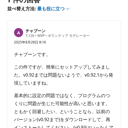
せ
並べ替え方法:
最も役に立つ
ん
チャブーン
評
7,126
•
MVP
•
ボランティア モデレーター
価
2025年8月28日 8:16
の
ポ
イ
チャブーンです。
ン
ト
この件ですが、簡単にセットアップしてみまし
た。v0.92までは問題ないようで、v0.92.1から発
現していますね。
基本的に設定の問題ではなく、プログラムのつ
くりに問題が生じた可能性が高いと思います。
ともかく回避したい、ということなら、以前の
バージョン(v0.92まで)をダウンロードして、再
インストールしてください。(v0.93はいったんア