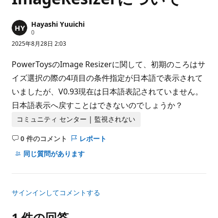
Hayashi Yuuichi
評
0
価
2025年8月28日 2:03
の
ポ
イ
PowerToysのImage Resizerに関して、初期のころはサ
ン
ト
イズ選択の際の4項目の条件指定が日本語で表示されて
いましたが、V0.93現在は日本語表記されていません。
日本語表示へ戻すことはできないのでしょうか？
コミュニティ センター | 監視されない
0 件のコメント
レポート
コ
メ
同じ質問があります
ン
ト
は
サインインしてコメントする
あ
り
1 件の回答
ま