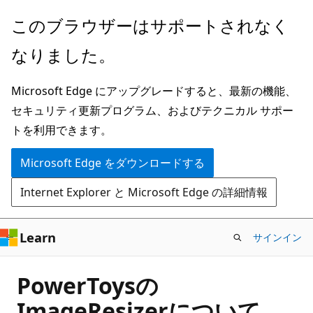
メ
このブラウザーはサポートされなく
イ
なりました。
ン
コ
Microsoft Edge にアップグレードすると、最新の機能、
ン
セキュリティ更新プログラム、およびテクニカル サポー
テ
トを利用できます。
ン
ツ
Microsoft Edge をダウンロードする
に
Internet Explorer と Microsoft Edge の詳細情報
ス
キ
ッ
Learn
サインイン
プ
PowerToysの
ImageResizerについて