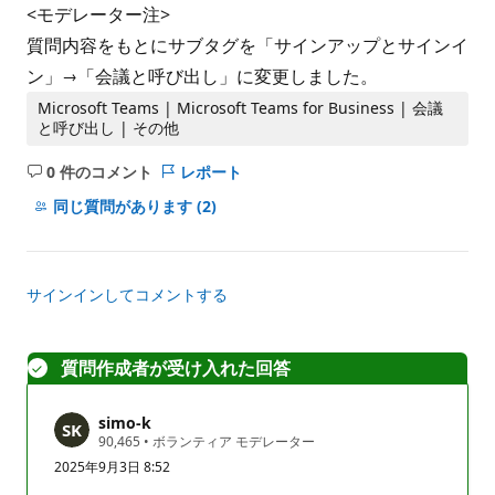
<モデレーター注>
質問内容をもとにサブタグを「サインアップとサインイ
ン」→「会議と呼び出し」に変更しました。
Microsoft Teams | Microsoft Teams for Business | 会議
と呼び出し | その他
0 件のコメント
レポート
コ
メ
同じ質問があります
(2)
ン
ト
は
サインインしてコメントする
あ
り
ま
質問作成者が受け入れた回答
せ
ん
simo-k
評
90,465
•
ボランティア モデレーター
価
2025年9月3日 8:52
の
ポ