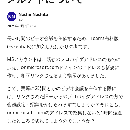
Nacho Nachito
評
20
価
2025年9月3日 8:28
の
ポ
イ
長い時間のビデオ会議を主催するため、Teams有料版
ン
ト
(Essentials)に加入したばかりの者です。
MSアカウントは、既存のプロバイダアドレスのものに
加え、onmicrosoft.comドメインのアドレスも新規に
作り、相互リンクさせるよう指示がありました。
さて、実際に2時間とかのビデオ会議を主催する際に
は、リンクされた旧来からのプロバイダアドレスの方で
会議設定・招集をかけられますでしょうか？それとも、
onmicrosoft.comのアドレスで招集しないと1時間経過
したところで切れてしまうのでしょうか？