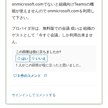
イ
onmicrosoft.comでないと組織向けTeamsの機
ン
ト
能が使えませんので onmicrosoft.comを利用し
て下さい。
プロバイダ分は、無料版での会議 或いは 組織の
ゲストとして「今すぐ会議」しか利用出来ませ
ん。
この回答は役に立ちましたか?
はい
いいえ
1 人がこの回答が役に立ったと思いました。
3 件のコメント
こ
レ
の
ポ
回
ー
答
ト
サインインしてコメントする
の
コ