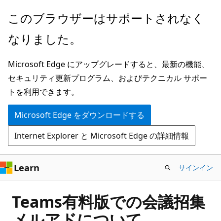
メ
このブラウザーはサポートされなく
イ
なりました。
ン
コ
Microsoft Edge にアップグレードすると、最新の機能、
ン
セキュリティ更新プログラム、およびテクニカル サポー
テ
トを利用できます。
ン
ツ
Microsoft Edge をダウンロードする
に
Internet Explorer と Microsoft Edge の詳細情報
ス
キ
ッ
Learn
サインイン
プ
Teams有料版での会議招集
メルアドについて