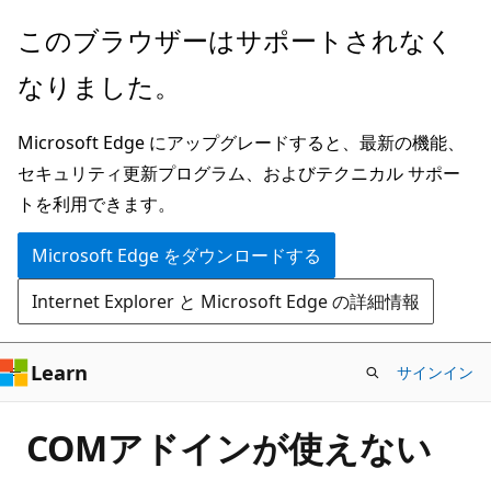
メ
このブラウザーはサポートされなく
イ
なりました。
ン
コ
Microsoft Edge にアップグレードすると、最新の機能、
ン
セキュリティ更新プログラム、およびテクニカル サポー
テ
トを利用できます。
ン
ツ
Microsoft Edge をダウンロードする
に
Internet Explorer と Microsoft Edge の詳細情報
ス
キ
ッ
Learn
サインイン
プ
COMアドインが使えない