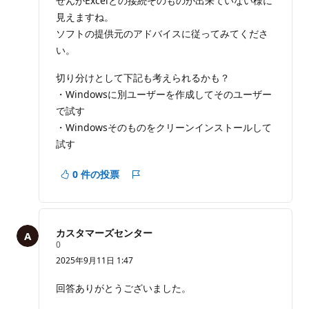
せんがExcelとの接続そのものが出来ていない様に
見えますね。
ソフトの提供元のアドバイスに従ってみてくださ
い。
切り分けとして下記も考えられるかも？
・Windowsに別ユーザーを作成してそのユーザー
で試す
・Windowsそのものをクリーンインストールして
試す
0 件の投票
レ
ポ
ー
ト
カスタマーズセンター
評
0
価
2025年9月11日 1:47
の
ポ
イ
回答ありがとうございました。
ン
ト