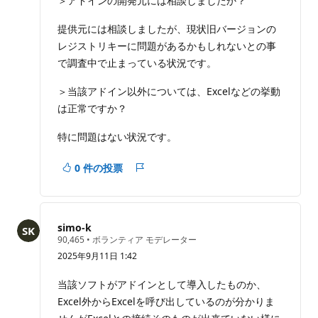
＞アドインの開発元には相談しましたか？
提供元には相談しましたが、現状旧バージョンの
レジストリキーに問題があるかもしれないとの事
で調査中で止まっている状況です。
＞当該アドイン以外については、Excelなどの挙動
は正常ですか？
特に問題はない状況です。
0 件の投票
レ
ポ
ー
ト
simo-k
評
90,465
•
ボランティア モデレーター
価
2025年9月11日 1:42
の
ポ
イ
当該ソフトがアドインとして導入したものか、
ン
Excel外からExcelを呼び出しているのが分かりま
ト