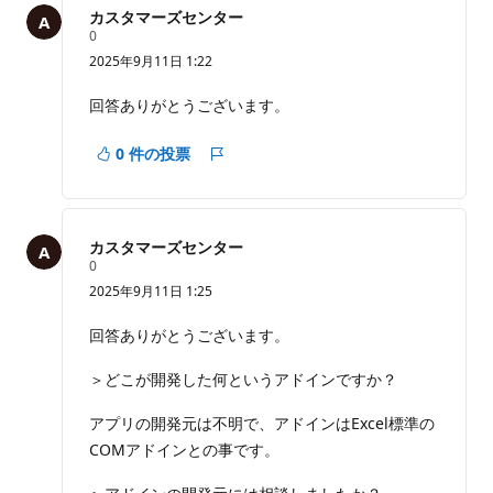
ト
カスタマーズセンター
評
0
価
2025年9月11日 1:22
の
ポ
イ
回答ありがとうございます。
ン
ト
0 件の投票
レ
ポ
ー
ト
カスタマーズセンター
評
0
価
2025年9月11日 1:25
の
ポ
イ
回答ありがとうございます。
ン
ト
＞どこが開発した何というアドインですか？
アプリの開発元は不明で、アドインはExcel標準の
COMアドインとの事です。