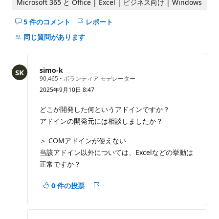
Microsoft 365 と Office | Excel | ビジネス向け | Windows
5 件のコメント
レポート
こ
の
同じ質問があります
question
の
コ
simo-k
メ
評
90,465
•
ボランティア モデレーター
価
ン
2025年9月10日 8:47
の
ト
ポ
イ
を
どこが開発した何というアドインですか？
ン
非
アドインの開発元には相談しましたか？
ト
表
示
＞ COMアドインが使えない
に
当該アドイン以外については、Excelなどの挙動は
す
正常ですか？
る
0 件の投票
レ
ポ
ー