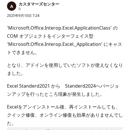
カスタマーズセンター
評
0
価
2025年9月10日 7:24
の
ポ
イ
'Microsoft.Office.Interop.Excel.ApplicationClass' の
ン
ト
COM オブジェクトをインターフェイス型
'Microsoft.Office.Interop.Excel._Application' にキャス
トできません。
となり、アドインを使用していたソフトが使えなくなり
ました。
Excel Standerd2021 から Standerd2024へバージョ
ンアップを行ったところ現象が発生しました。
Excelをアンインストール後、再インストールしても、
クイック修復、オンライン修復も効果がありませんでし
た。