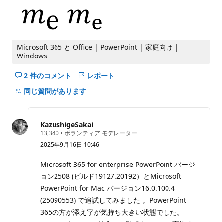
Microsoft 365 と Office | PowerPoint | 家庭向け |
Windows
2 件のコメント
レポート
こ
の
同じ質問があります
question
の
コ
KazushigeSakai
メ
評
13,340
•
ボランティア モデレーター
価
ン
2025年9月16日 10:46
の
ト
ポ
イ
を
Microsoft 365 for enterprise PowerPoint バージ
ン
非
ョン2508 (ビルド19127.20192）とMicrosoft
ト
表
PowerPoint for Mac バージョン16.0.100.4
示
(25090553) で追試してみました 。PowerPoint
に
365の方が添え字が気持ち大きい状態でした。
す