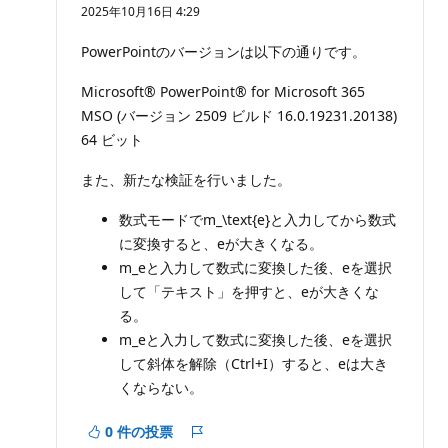
価
2025年10月16日 4:29
の
ポ
イ
PowerPointのバージョンは以下の通りです。
ン
ト
Microsoft® PowerPoint® for Microsoft 365
MSO (バージョン 2509 ビルド 16.0.19231.20138)
64 ビット
また、新たな検証を行いました。
数式モードでm_\text{e}と入力してから数式
に変換すると、eが大きくなる。
m_eと入力して数式に変換した後、eを選択
して「テキスト」を押すと、eが大きくな
る。
m_eと入力して数式に変換した後、eを選択
して斜体を解除（Ctrl+I）すると、eは大き
くならない。
0 件の投票
レ