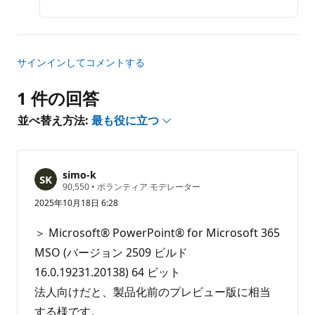
ポ
ー
ト
サインインしてコメントする
1 件の回答
並べ替え方法:
最も役に立つ
simo-k
評
90,550
•
ボランティア モデレーター
価
2025年10月18日 6:28
の
ポ
イ
＞ Microsoft® PowerPoint® for Microsoft 365
ン
ト
MSO (バージョン 2509 ビルド
16.0.19231.20138) 64 ビット
法人向けだと、製品化前のプレビュー版に相当
する様です。