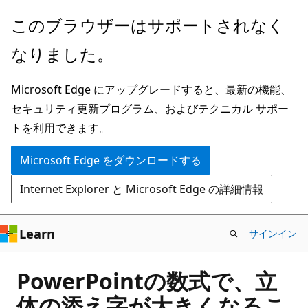
メ
このブラウザーはサポートされなく
イ
なりました。
ン
コ
Microsoft Edge にアップグレードすると、最新の機能、
ン
セキュリティ更新プログラム、およびテクニカル サポー
テ
トを利用できます。
ン
ツ
Microsoft Edge をダウンロードする
に
Internet Explorer と Microsoft Edge の詳細情報
ス
キ
ッ
Learn
サインイン
プ
PowerPointの数式で、立
体の添え字が大きくなるこ