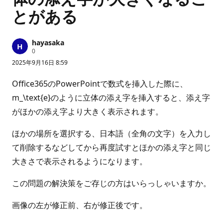
とがある
hayasaka
評
0
価
2025年9月16日 8:59
の
ポ
イ
Office365のPowerPointで数式を挿入した際に、
ン
ト
m_\text{e}のように立体の添え字を挿入すると、添え字
がほかの添え字より大きく表示されます。
ほかの場所を選択する、日本語（全角の文字）を入力し
て削除するなどしてから再度試すとほかの添え字と同じ
大きさで表示されるようになります。
この問題の解決策をご存じの方はいらっしゃいますか。
画像の左が修正前、右が修正後です。