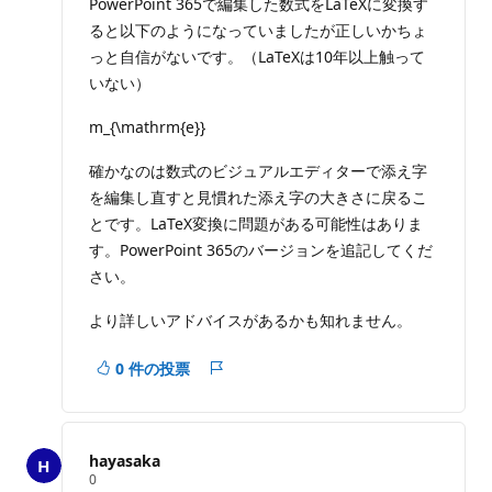
PowerPoint 365で編集した数式をLaTeXに変換す
る
ると以下のようになっていましたが正しいかちょ
っと自信がないです。（LaTeXは10年以上触って
いない）
m_{\mathrm{e}}
確かなのは数式のビジュアルエディターで添え字
を編集し直すと見慣れた添え字の大きさに戻るこ
とです。LaTeX変換に問題がある可能性はありま
す。PowerPoint 365のバージョンを追記してくだ
さい。
より詳しいアドバイスがあるかも知れません。
0 件の投票
レ
ポ
ー
ト
hayasaka
評
0