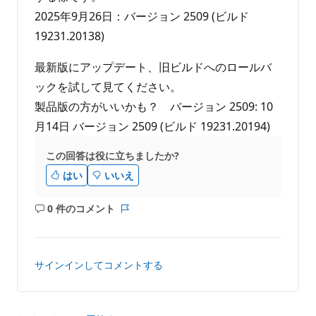
2025年9月26日：バージョン 2509 (ビルド
19231.20138)
最新版にアップデート、旧ビルドへのロールバ
ックを試して見てください。
製品版の方がいいかも？ バージョン 2509: 10
月14日 バージョン 2509 (ビルド 19231.20194)
この回答は役に立ちましたか?
はい
いいえ
0 件のコメント
コ
レ
メ
ポ
ン
ー
ト
ト
サインインしてコメントする
は
あ
り