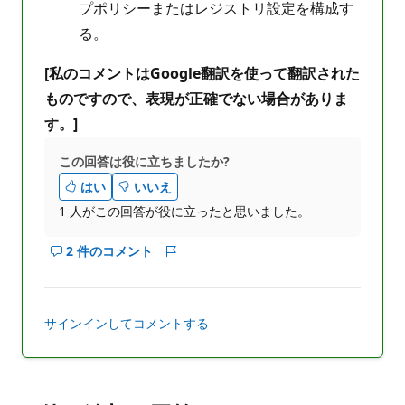
プポリシーまたはレジストリ設定を構成す
る。
[私のコメントはGoogle翻訳を使って翻訳された
ものですので、表現が正確でない場合がありま
す。]
この回答は役に立ちましたか?
はい
いいえ
1 人がこの回答が役に立ったと思いました。
2 件のコメント
こ
レ
の
ポ
回
ー
答
ト
サインインしてコメントする
の
コ
メ
ン