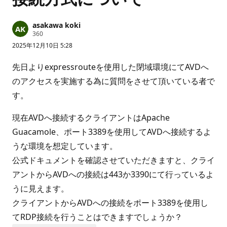
asakawa koki
評
360
価
2025年12月10日 5:28
の
ポ
イ
先日よりexpressrouteを使用した閉域環境にてAVDへ
ン
ト
のアクセスを実施する為に質問をさせて頂いている者で
す。
現在AVDへ接続するクライアントはApache
Guacamole、ポート3389を使用してAVDへ接続するよ
うな環境を想定しています。
公式ドキュメントを確認させていただきますと、クライ
アントからAVDへの接続は443か3390にて行っているよ
うに見えます。
クライアントからAVDへの接続をポート3389を使用し
てRDP接続を行うことはできますでしょうか？