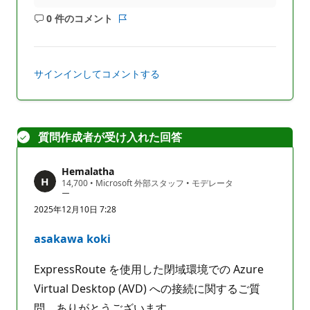
0 件のコメント
コ
レ
メ
ポ
ン
ー
ト
ト
サインインしてコメントする
は
あ
り
ま
質問作成者が受け入れた回答
せ
ん
Hemalatha
評
14,700
•
Microsoft 外部スタッフ
•
モデレータ
価
ー
の
2025年12月10日 7:28
ポ
イ
ン
asakawa koki
ト
ExpressRoute を使用した閉域環境での Azure
Virtual Desktop (AVD) への接続に関するご質
問、ありがとうございます。