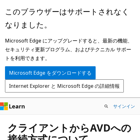
メ
このブラウザーはサポートされなく
イ
なりました。
ン
コ
Microsoft Edge にアップグレードすると、最新の機能、
ン
セキュリティ更新プログラム、およびテクニカル サポー
テ
トを利用できます。
ン
ツ
Microsoft Edge をダウンロードする
に
Internet Explorer と Microsoft Edge の詳細情報
ス
キ
ッ
Learn
サインイン
プ
クライアントからAVDへの
接続方式について