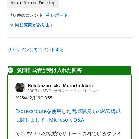
Azure Virtual Desktop
0 件のコメント
レポート
コ
メ
同じ質問があります
ン
ト
は
サインインしてコメントする
あ
り
ま
質問作成者が受け入れた回答
せ
ん
Hebikuzure aka Murachi Akira
評
330.3K
•
MVP
•
ボランティア モデレーター
価
2025年12月16日 3:55
の
ポ
イ
Expressrouteを使用した閉域環境でのAVD構成
ン
ト
に関しまして - Microsoft Q&A
でも AVD への接続でサポートされているクライ